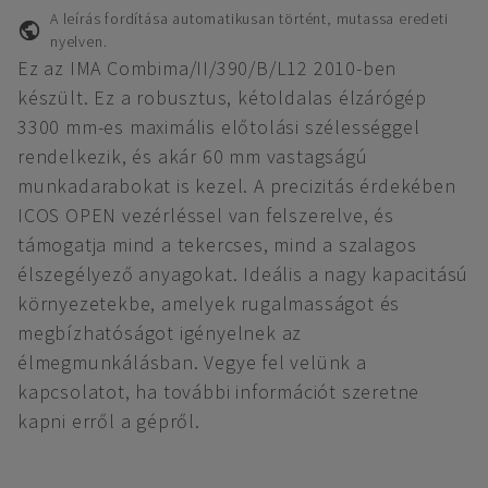
A leírás fordítása automatikusan történt, mutassa eredeti
nyelven.
Ez az IMA Combima/II/390/B/L12 2010-ben
készült. Ez a robusztus, kétoldalas élzárógép
3300 mm-es maximális előtolási szélességgel
rendelkezik, és akár 60 mm vastagságú
munkadarabokat is kezel. A precizitás érdekében
ICOS OPEN vezérléssel van felszerelve, és
támogatja mind a tekercses, mind a szalagos
élszegélyező anyagokat. Ideális a nagy kapacitású
környezetekbe, amelyek rugalmasságot és
megbízhatóságot igényelnek az
élmegmunkálásban. Vegye fel velünk a
kapcsolatot, ha további információt szeretne
kapni erről a gépről.