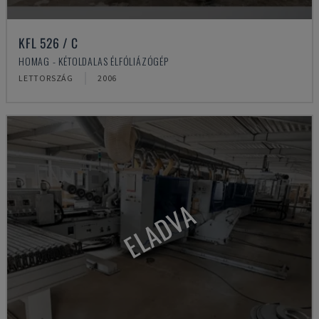
KFL 526 / C
HOMAG - KÉTOLDALAS ÉLFÓLIÁZÓGÉP
LETTORSZÁG
2006
ELADVA