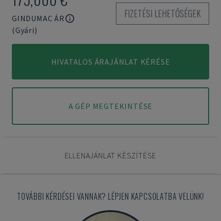
FIZETÉSI LEHETŐSÉGEK
GINDUMAC ÁR
(Gyári)
HIVATALOS ÁRAJÁNLAT KÉRÉSE
A GÉP MEGTEKINTÉSE
ELLENAJÁNLAT KÉSZÍTÉSE
TOVÁBBI KÉRDÉSEI VANNAK? LÉPJEN KAPCSOLATBA VELÜNK!