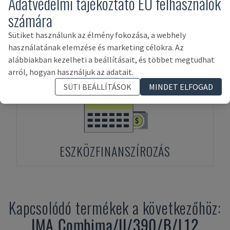
Adatvédelmi tájékoztató EU felhasználók
számára
Sütiket használunk az élmény fokozása, a webhely
használatának elemzése és marketing célokra. Az
ELŐRE FIZETÉS
alábbiakban kezelheti a beállításait, és többet megtudhat
arról, hogyan használjuk az adatait.
SÜTI BEÁLLÍTÁSOK
MINDET ELFOGAD
ESZKÖZFINANSZÍROZÁS
Kapcsolódó termékek a következőhöz:
IMA
Combima/II/390/B/L12