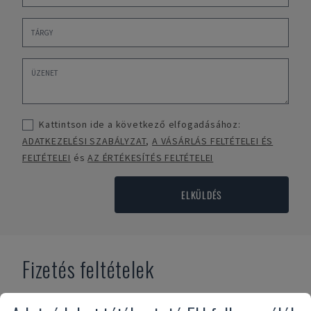
Kattintson ide a következő elfogadásához:
ADATKEZELÉSI SZABÁLYZAT
,
A VÁSÁRLÁS FELTÉTELEI ÉS
FELTÉTELEI
és
AZ ÉRTÉKESÍTÉS FELTÉTELEI
ELKÜLDÉS
Fizetés feltételek