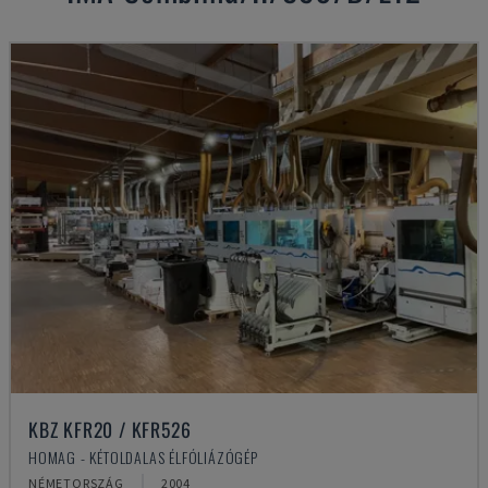
KBZ KFR20 / KFR526
HOMAG - KÉTOLDALAS ÉLFÓLIÁZÓGÉP
NÉMETORSZÁG
2004