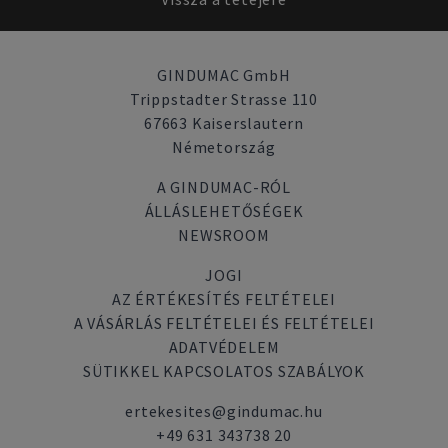
GINDUMAC GmbH
Trippstadter Strasse 110
67663 Kaiserslautern
Németország
A GINDUMAC-RÓL
ÁLLÁSLEHETŐSÉGEK
NEWSROOM
JOGI
AZ ÉRTÉKESÍTÉS FELTÉTELEI
A VÁSÁRLÁS FELTÉTELEI ÉS FELTÉTELEI
ADATVÉDELEM
SÜTIKKEL KAPCSOLATOS SZABÁLYOK
ertekesites@gindumac.hu
+49 631 343738 20