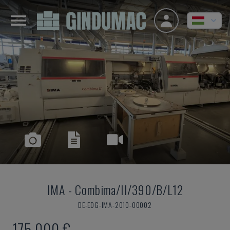
IMA
-
Combima/II/390/B/L12
DE-EDG-IMA-2010-00002
175,000 €