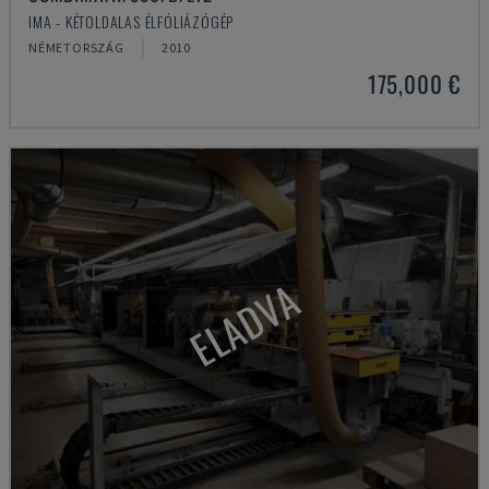
IMA - KÉTOLDALAS ÉLFÓLIÁZÓGÉP
NÉMETORSZÁG
2010
175,000 €
ELADVA