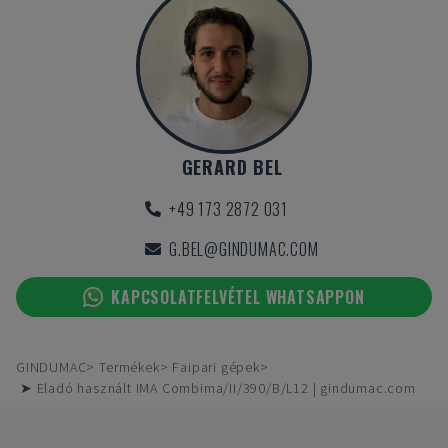
GERARD BEL
+49 173 2872 031
G.BEL@GINDUMAC.COM
KAPCSOLATFELVÉTEL WHATSAPPON
GINDUMAC
Termékek
Faipari gépek
➤ Eladó használt IMA Combima/II/390/B/L12 | gindumac.com