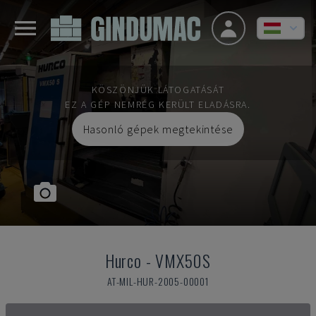
KÖSZÖNJÜK LÁTOGATÁSÁT
EZ A GÉP NEMRÉG KERÜLT ELADÁSRA.
Hasonló gépek megtekintése
Hurco
-
VMX50S
AT-MIL-HUR-2005-00001