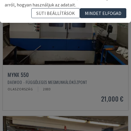
arról, hogyan használjuk az adatait.
SÜTI BEÁLLÍTÁSOK
MINDET ELFOGAD
MYNX 550
DAEWOO - FÜGGŐLEGES MEGMUNKÁLÓKÖZPONT
OLASZORSZÁG
2003
21,000 €