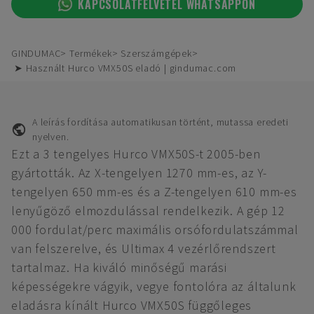
KAPCSOLATFELVÉTEL WHATSAPPON
GINDUMAC
Termékek
Szerszámgépek
➤ Használt Hurco VMX50S eladó | gindumac.com
A leírás fordítása automatikusan történt, mutassa eredeti
nyelven.
Ezt a 3 tengelyes Hurco VMX50S-t 2005-ben
gyártották. Az X-tengelyen 1270 mm-es, az Y-
tengelyen 650 mm-es és a Z-tengelyen 610 mm-es
lenyűgöző elmozdulással rendelkezik. A gép 12
000 fordulat/perc maximális orsófordulatszámmal
van felszerelve, és Ultimax 4 vezérlőrendszert
tartalmaz. Ha kiváló minőségű marási
képességekre vágyik, vegye fontolóra az általunk
eladásra kínált Hurco VMX50S függőleges