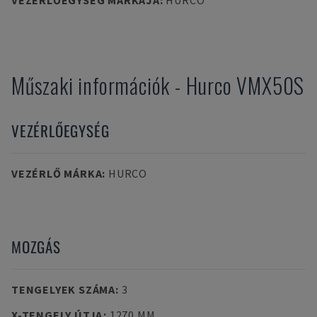
VEZÉRLŐEGYSÉG MÁRKÁJA
:
HURCO
Műszaki információk
-
Hurco
VMX50S
VEZÉRLŐEGYSÉG
VEZÉRLŐ MÁRKA
:
HURCO
MOZGÁS
TENGELYEK SZÁMA
:
3
X-TENGELY ÚTJA
:
1270 MM