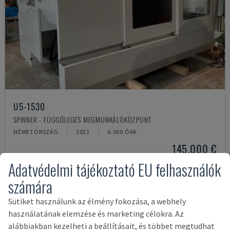
U5-1530
SPINNER - FÜGGŐLEGES MEGMUNKÁLÓKÖZPONT
NÉMETORSZÁG
2021
6.000 ÓRA
145,000 €
Adatvédelmi tájékoztató EU felhasználók
számára
Sütiket használunk az élmény fokozása, a webhely
használatának elemzése és marketing célokra. Az
alábbiakban kezelheti a beállításait, és többet megtudhat