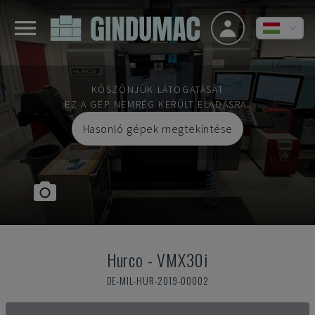
KÖSZÖNJÜK LÁTOGATÁSÁT
EZ A GÉP NEMRÉG KERÜLT ELADÁSRA.
Hasonló gépek megtekintése
Hurco
-
VMX30i
DE-MIL-HUR-2019-00002