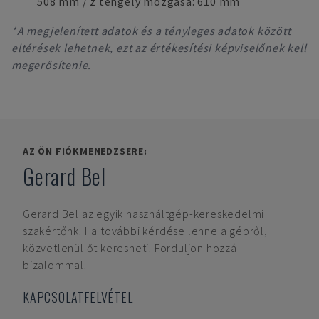
508 mm / z tengely mozgása: 610 mm
*A megjelenített adatok és a tényleges adatok között
eltérések lehetnek, ezt az értékesítési képviselőnek kell
megerősítenie.
AZ ÖN FIÓKMENEDZSERE:
Gerard Bel
Gerard Bel
az egyik használtgép-kereskedelmi
szakértőnk. Ha további kérdése lenne a gépről,
közvetlenül őt keresheti. Forduljon hozzá
bizalommal.
KAPCSOLATFELVÉTEL