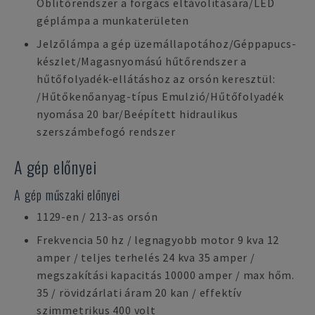
Öblítőrendszer a forgács eltávolítására/LED
géplámpa a munkaterületen
Jelzőlámpa a gép üzemállapotához/Géppapucs-
készlet/Magasnyomású hűtőrendszer a
hűtőfolyadék-ellátáshoz az orsón keresztül:
/Hűtőkenőanyag-típus Emulzió/Hűtőfolyadék
nyomása 20 bar/Beépített hidraulikus
szerszámbefogó rendszer
A gép előnyei
A gép műszaki előnyei
1129-en / 213-as orsón
Frekvencia 50 hz / legnagyobb motor 9 kva 12
amper / teljes terhelés 24 kva 35 amper /
megszakítási kapacitás 10000 amper / max hőm.
35 / rövidzárlati áram 20 kan / effektív
szimmetrikus 400 volt