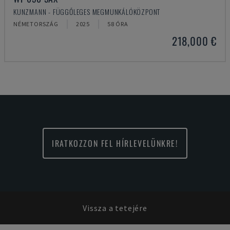
KUNZMANN - FÜGGŐLEGES MEGMUNKÁLÓKÖZPONT
NÉMETORSZÁG
2025
58 ÓRA
218,000 €
IRATKOZZON FEL HÍRLEVELÜNKRE!
Vissza a tetejére