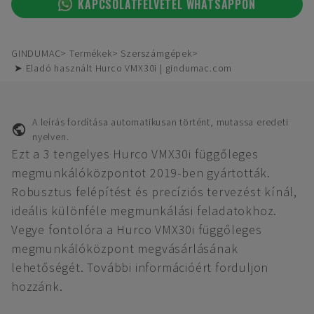
KAPCSOLATFELVÉTEL WHATSAPPON
GINDUMAC
Termékek
Szerszámgépek
➤ Eladó használt Hurco VMX30i | gindumac.com
A leírás fordítása automatikusan történt, mutassa eredeti
nyelven.
Ezt a 3 tengelyes Hurco VMX30i függőleges
megmunkálóközpontot 2019-ben gyártották.
Robusztus felépítést és precíziós tervezést kínál,
ideális különféle megmunkálási feladatokhoz.
Vegye fontolóra a Hurco VMX30i függőleges
megmunkálóközpont megvásárlásának
lehetőségét. További információért forduljon
hozzánk.