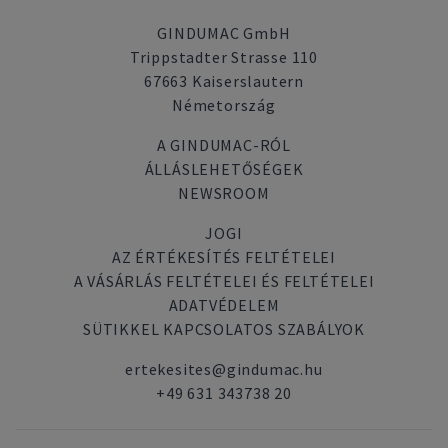
GINDUMAC GmbH
Trippstadter Strasse 110
67663 Kaiserslautern
Németország
A GINDUMAC-RÓL
ÁLLÁSLEHETŐSÉGEK
NEWSROOM
JOGI
AZ ÉRTÉKESÍTÉS FELTÉTELEI
A VÁSÁRLÁS FELTÉTELEI ÉS FELTÉTELEI
ADATVÉDELEM
SÜTIKKEL KAPCSOLATOS SZABÁLYOK
ertekesites@gindumac.hu
+49 631 343738 20