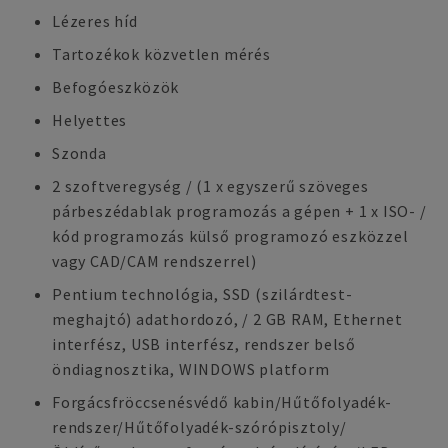
Lézeres híd
Tartozékok közvetlen mérés
Befogóeszközök
Helyettes
Szonda
2 szoftveregység / (1 x egyszerű szöveges
párbeszédablak programozás a gépen + 1 x ISO- /
kód programozás külső programozó eszközzel
vagy CAD/CAM rendszerrel)
Pentium technológia, SSD (szilárdtest-
meghajtó) adathordozó, / 2 GB RAM, Ethernet
interfész, USB interfész, rendszer belső
öndiagnosztika, WINDOWS platform
Forgácsfröccsenésvédő kabin/Hűtőfolyadék-
rendszer/Hűtőfolyadék-szórópisztoly/