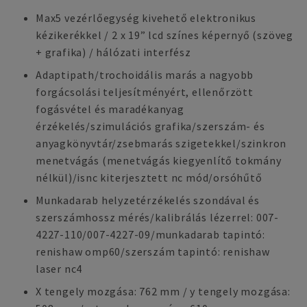
Max5 vezérlőegység kivehető elektronikus
kézikerékkel / 2 x 19” lcd színes képernyő (szöveg
+ grafika) / hálózati interfész
Adaptipath/trochoidális marás a nagyobb
forgácsolási teljesítményért, ellenőrzött
fogásvétel és maradékanyag
érzékelés/szimulációs grafika/szerszám- és
anyagkönyvtár/zsebmarás szigetekkel/szinkron
menetvágás (menetvágás kiegyenlítő tokmány
nélkül)/isnc kiterjesztett nc mód/orsóhűtő
Munkadarab helyzetérzékelés szondával és
szerszámhossz mérés/kalibrálás lézerrel: 007-
4227-110/007-4227-09/munkadarab tapintó:
renishaw omp60/szerszám tapintó: renishaw
laser nc4
X tengely mozgása: 762 mm / y tengely mozgása: