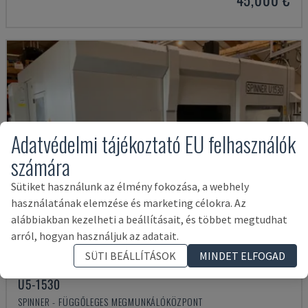
Adatvédelmi tájékoztató EU felhasználók
számára
Sütiket használunk az élmény fokozása, a webhely
használatának elemzése és marketing célokra. Az
alábbiakban kezelheti a beállításait, és többet megtudhat
arról, hogyan használjuk az adatait.
SÜTI BEÁLLÍTÁSOK
MINDET ELFOGAD
U5-1530
SPINNER - FÜGGŐLEGES MEGMUNKÁLÓKÖZPONT