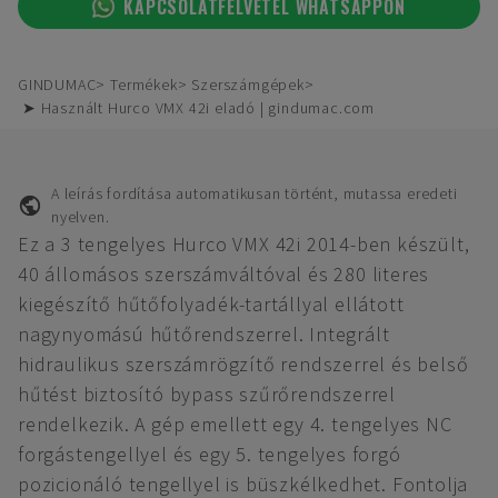
KAPCSOLATFELVÉTEL WHATSAPPON
GINDUMAC
Termékek
Szerszámgépek
➤ Használt Hurco VMX 42i eladó | gindumac.com
A leírás fordítása automatikusan történt, mutassa eredeti
nyelven.
Ez a 3 tengelyes Hurco VMX 42i 2014-ben készült,
40 állomásos szerszámváltóval és 280 literes
kiegészítő hűtőfolyadék-tartállyal ellátott
nagynyomású hűtőrendszerrel. Integrált
hidraulikus szerszámrögzítő rendszerrel és belső
hűtést biztosító bypass szűrőrendszerrel
rendelkezik. A gép emellett egy 4. tengelyes NC
forgástengellyel és egy 5. tengelyes forgó
pozicionáló tengellyel is büszkélkedhet. Fontolja