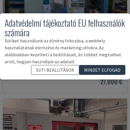
Adatvédelmi tájékoztató EU felhasználók
számára
Sütiket használunk az élmény fokozása, a webhely
használatának elemzése és marketing célokra. Az
alábbiakban kezelheti a beállításait, és többet megtudhat
X-MILL 640
arról, hogyan használjuk az adatait.
KNUTH - FÜGGŐLEGES MEGMUNKÁLÓKÖZPONT
SÜTI BEÁLLÍTÁSOK
MINDET ELFOGAD
NÉMETORSZÁG
2015
27,000 €