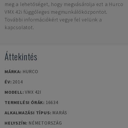
meg a lehetőséget, hogy megvásárolja ezt a Hurco
VMX 42i függőleges megmunkálóközpontot.
További információkért vegye fel velünk a
kapcsolatot.
Áttekintés
MÁRKA
:
HURCO
ÉV
:
2014
MODELL
:
VMX 42I
TERMELÉSI ÓRÁK
:
16634
ALKALMAZÁSI TÍPUS
:
MARÁS
HELYSZÍN
:
NÉMETORSZÁG