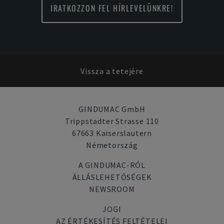
IRATKOZZON FEL HÍRLEVELÜNKRE!
Vissza a tetejére
GINDUMAC GmbH
Trippstadter Strasse 110
67663 Kaiserslautern
Németország
A GINDUMAC-RÓL
ÁLLÁSLEHETŐSÉGEK
NEWSROOM
JOGI
AZ ÉRTÉKESÍTÉS FELTÉTELEI