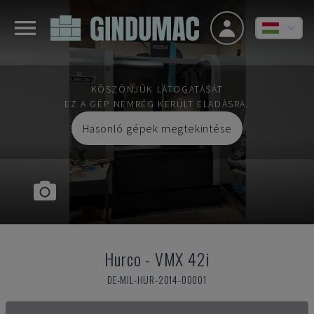
KÖSZÖNJÜK LÁTOGATÁSÁT
EZ A GÉP NEMRÉG KERÜLT ELADÁSRA.
Hasonló gépek megtekintése
Hurco
-
VMX 42i
DE-MIL-HUR-2014-00001