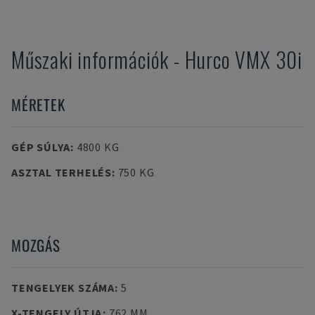
Műszaki információk
-
Hurco
VMX 30i
MÉRETEK
GÉP SÚLYA
:
4800 KG
ASZTAL TERHELÉS
:
750 KG
MOZGÁS
TENGELYEK SZÁMA
:
5
X-TENGELY ÚTJA
:
762 MM