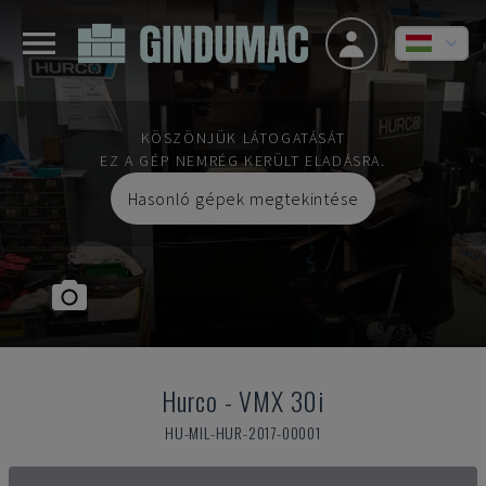
KÖSZÖNJÜK LÁTOGATÁSÁT
EZ A GÉP NEMRÉG KERÜLT ELADÁSRA.
Hasonló gépek megtekintése
Hurco
-
VMX 30i
HU-MIL-HUR-2017-00001