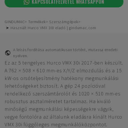
KAPCSOLATFELVÉTEL WHATSAPPON
GINDUMAC
Termékek
Szerszámgépek
➤ Használt Hurco VMX 30i eladó | gindumac.com
A leírás fordítása automatikusan történt, mutassa eredeti
nyelven.
Ez az 5 tengelyes Hurco VMX 30i 2017-ben készült.
A 762 × 508 × 610 mm-es X/Y/Z elmozdulás és a 15
kW-os orsóteljesítmény hatékony megmunkálási
lehetőségeket biztosít. A gép 24 pozícióval
rendelkező szerszámtárolót és 1020 × 510 mm-es
robusztus asztalméretet tartalmaz. Ha kiváló
minőségű megmunkálási képességekre vágyik,
vegye fontolóra az általunk eladásra kínált Hurco
VMX 30i függőleges megmunkálóközpontot.