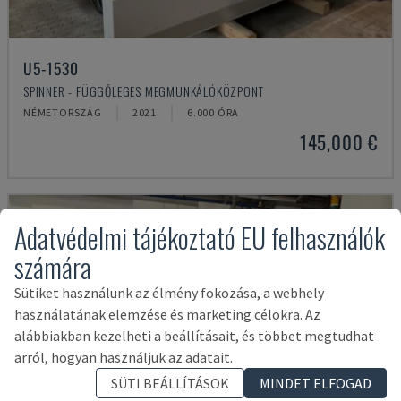
U5-1530
SPINNER - FÜGGŐLEGES MEGMUNKÁLÓKÖZPONT
NÉMETORSZÁG
2021
6.000 ÓRA
145,000 €
Adatvédelmi tájékoztató EU felhasználók
számára
Sütiket használunk az élmény fokozása, a webhely
használatának elemzése és marketing célokra. Az
alábbiakban kezelheti a beállításait, és többet megtudhat
arról, hogyan használjuk az adatait.
SÜTI BEÁLLÍTÁSOK
MINDET ELFOGAD