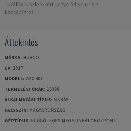
További részletekért vegye fel velünk a
kapcsolatot.
Áttekintés
MÁRKA
:
HURCO
ÉV
:
2017
MODELL
:
VMX 30I
TERMELÉSI ÓRÁK
:
10398
ALKALMAZÁSI TÍPUS
:
MARÁS
HELYSZÍN
:
MAGYARORSZÁG
GÉPTÍPUS
:
FÜGGŐLEGES MEGMUNKÁLÓKÖZPONT