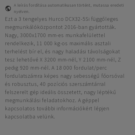
A leírás fordítása automatikusan történt, mutassa eredeti
nyelven.
Ezt a 3 tengelyes Hurco DCX32-5Si függőleges
megmunkálóközpontot 2016-ban gyártották.
Nagy, 3000x1700 mm-es munkafelülettel
rendelkezik, 11 000 kg-os maximális asztali
terhelést bír el, és nagy haladási távolságokat
tesz lehetővé X 3200 mm-nél, Y 2100 mm-nél, Z
pedig 920 mm-nél. A 18 000 fordulat/perc
fordulatszámra képes nagy sebességű főorsóval
és robusztus, 40 pozíciós szerszámtárral
felszerelt gép ideális összetett, nagy léptékű
megmunkálási feladatokhoz. A géppel
kapcsolatos további információkért lépjen
kapcsolatba velünk.