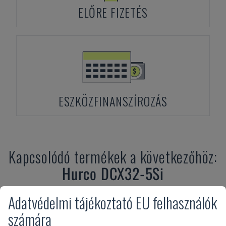
ELŐRE FIZETÉS
ESZKÖZFINANSZÍROZÁS
Kapcsolódó termékek a következőhöz:
Hurco
DCX32-5Si
Adatvédelmi tájékoztató EU felhasználók
számára