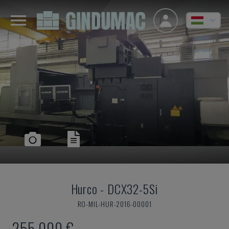
Hurco
-
DCX32-5Si
RO-MIL-HUR-2016-00001
255,000 €