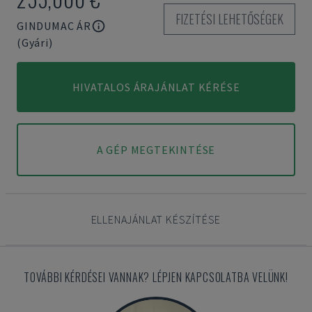
FIZETÉSI LEHETŐSÉGEK
GINDUMAC ÁR
(Gyári)
HIVATALOS ÁRAJÁNLAT KÉRÉSE
A GÉP MEGTEKINTÉSE
ELLENAJÁNLAT KÉSZÍTÉSE
TOVÁBBI KÉRDÉSEI VANNAK? LÉPJEN KAPCSOLATBA VELÜNK!