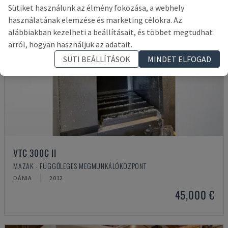
Sütiket használunk az élmény fokozása, a webhely
használatának elemzése és marketing célokra. Az
alábbiakban kezelheti a beállításait, és többet megtudhat
arról, hogyan használjuk az adatait.
SÜTI BEÁLLÍTÁSOK
MINDET ELFOGAD
VTC 300C II
MAZAK - FÜGGŐLEGES MEGMUNKÁLÓKÖZPONT
DÁNIA
2012
45,000 €