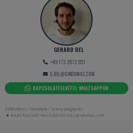
GERARD BEL
+49 173 2872 031
G.BEL@GINDUMAC.COM
KAPCSOLATFELVÉTEL WHATSAPPON
GINDUMAC
Termékek
Szerszámgépek
➤ Eladó használt Hurco DCX32-5Si | gindumac.com