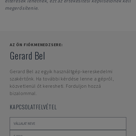
eltérések lehetnek, ezt az értékesítési képviselőnek kell
megerősítenie.
AZ ÖN FIÓKMENEDZSERE:
Gerard Bel
Gerard Bel
az egyik használtgép-kereskedelmi
szakértőnk. Ha további kérdése lenne a gépről,
közvetlenül őt keresheti. Forduljon hozzá
bizalommal.
KAPCSOLATFELVÉTEL