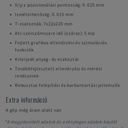
X/y/z pozicionálási pontosság: 0. 025 mm
Ismételhetőség: 0. 015 mm
T-csatornák: 7x22x220 mm
Atc szerszámcsere idő (száraz): 5 mp
Fejlett grafikus ellenőrzési és szimulációs
funkciók
Kiterjedt anyag- és eszköztár
Továbbfejlesztett ellenőrzési és mérési
rendszerek
Robusztus felépítési és karbantartási jellemzők
Extra információ
A gép még áram alatt van
*A megjelenített adatok és a tényleges adatok között