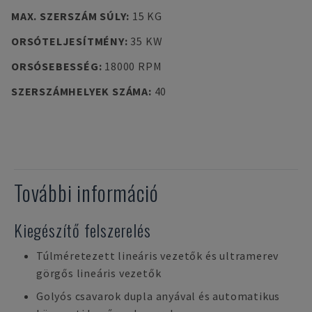
MAX. SZERSZÁM SÚLY
:
15 KG
ORSÓTELJESÍTMÉNY
:
35 KW
ORSÓSEBESSÉG
:
18000 RPM
SZERSZÁMHELYEK SZÁMA
:
40
További információ
Kiegészítő felszerelés
Túlméretezett lineáris vezetők és ultramerev
görgős lineáris vezetők
Golyós csavarok dupla anyával és automatikus