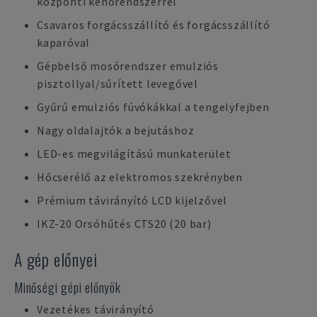
központi kenőrendszerrel
Csavaros forgácsszállító és forgácsszállító
kaparóval
Gépbelső mosórendszer emulziós
pisztollyal/sűrített levegővel
Gyűrű emulziós fúvókákkal a tengelyfejben
Nagy oldalajtók a bejutáshoz
LED-es megvilágítású munkaterület
Hőcserélő az elektromos szekrényben
Prémium távirányító LCD kijelzővel
IKZ-20 Orsóhűtés CTS20 (20 bar)
A gép előnyei
Minőségi gépi előnyök
Vezetékes távirányító