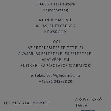
67663 Kaiserslautern
Németország
A GINDUMAC-RÓL
ÁLLÁSLEHETŐSÉGEK
NEWSROOM
JOGI
AZ ÉRTÉKESÍTÉS FELTÉTELEI
A VÁSÁRLÁS FELTÉTELEI ÉS FELTÉTELEI
ADATVÉDELEM
SÜTIKKEL KAPCSOLATOS SZABÁLYOK
ertekesites@gindumac.hu
+49 631 343738 20
A KÖVETKEZŐ
ITT MEGTALÁL MINKET:
TAGJA: