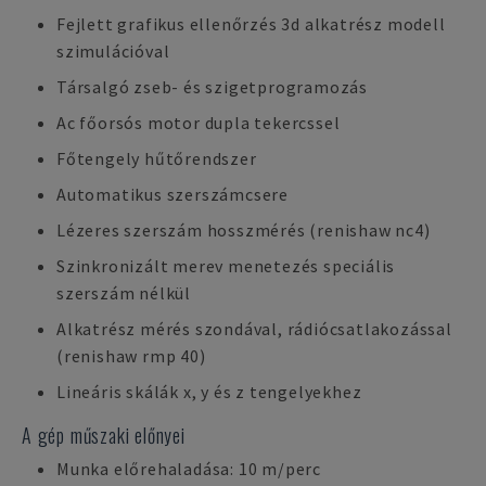
Fejlett grafikus ellenőrzés 3d alkatrész modell
szimulációval
Társalgó zseb- és szigetprogramozás
Ac főorsós motor dupla tekercssel
Főtengely hűtőrendszer
Automatikus szerszámcsere
Lézeres szerszám hosszmérés (renishaw nc4)
Szinkronizált merev menetezés speciális
szerszám nélkül
Alkatrész mérés szondával, rádiócsatlakozással
(renishaw rmp 40)
Lineáris skálák x, y és z tengelyekhez
A gép műszaki előnyei
Munka előrehaladása: 10 m/perc