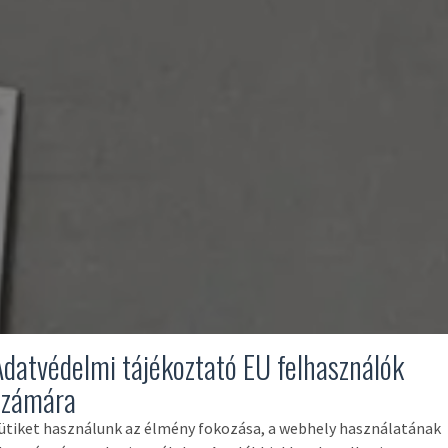
Adatvédelmi tájékoztató EU felhasználók
számára
ütiket használunk az élmény fokozása, a webhely használatának