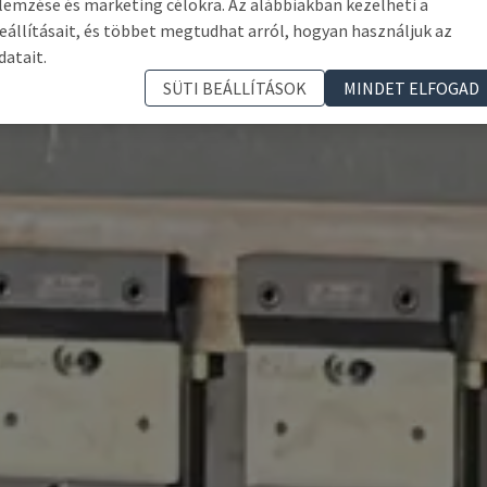
lemzése és marketing célokra. Az alábbiakban kezelheti a
eállításait, és többet megtudhat arról, hogyan használjuk az
datait.
SÜTI BEÁLLÍTÁSOK
MINDET ELFOGAD