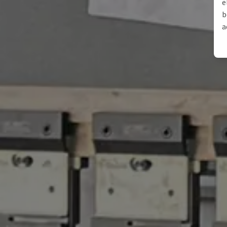
e
b
a