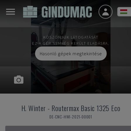
KÖSZÖNJÜK LÁTOGATÁSÁT
EZ A GÉP NEMRÉG KERÜLT ELADÁSRA.
Hasonló gépek megtekintése
H. Winter
-
Routermax Basic 1325 Eco
DE-CNC-HWI-2021-00001