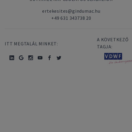
ertekesites@gindumac.hu
+49 631 343738 20
A KÖVETKEZŐ
ITT MEGTALÁL MINKET:
TAGJA: