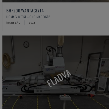
BHP200/VANTAGE714
HOMAG WEEKE - CNC MARÓGÉP
ÍRORSZÁG
2013
ELADVA