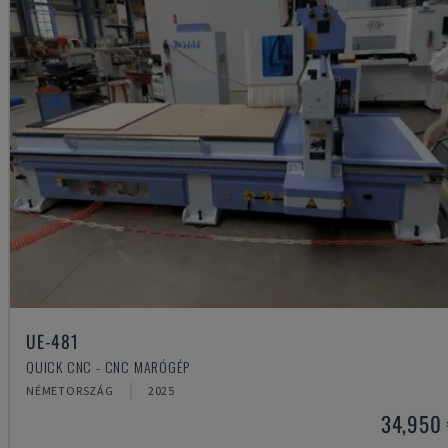
UE-481
QUICK CNC - CNC MARÓGÉP
NÉMETORSZÁG
2025
34,950