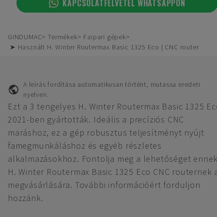
KAPCSOLATFELVÉTEL WHATSAPPON
GINDUMAC
Termékek
Faipari gépek
➤ Használt H. Winter Routermax Basic 1325 Eco | CNC router
A leírás fordítása automatikusan történt, mutassa eredeti
nyelven.
Ezt a 3 tengelyes H. Winter Routermax Basic 1325 Ec
2021-ben gyártották. Ideális a precíziós CNC
maráshoz, ez a gép robusztus teljesítményt nyújt
famegmunkáláshoz és egyéb részletes
alkalmazásokhoz. Fontolja meg a lehetőséget ennek
H. Winter Routermax Basic 1325 Eco CNC routernek 
megvásárlására. További információért forduljon
hozzánk.