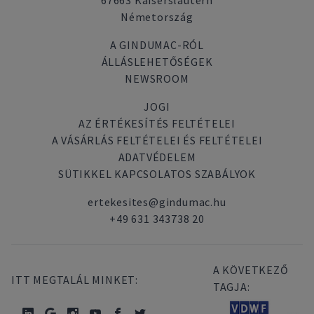
67663 Kaiserslautern
Németország
A GINDUMAC-RÓL
ÁLLÁSLEHETŐSÉGEK
NEWSROOM
JOGI
AZ ÉRTÉKESÍTÉS FELTÉTELEI
A VÁSÁRLÁS FELTÉTELEI ÉS FELTÉTELEI
ADATVÉDELEM
SÜTIKKEL KAPCSOLATOS SZABÁLYOK
ertekesites@gindumac.hu
+49 631 343738 20
A KÖVETKEZŐ
ITT MEGTALÁL MINKET:
TAGJA: