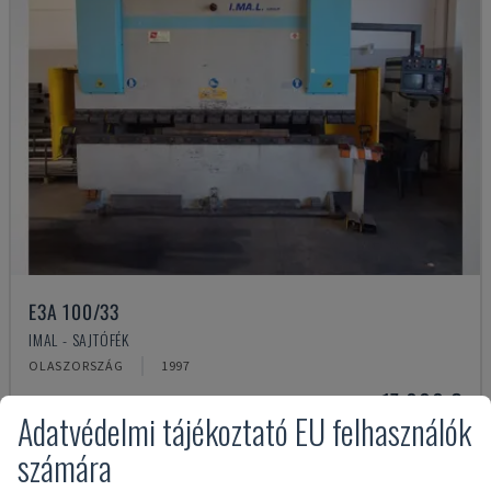
E3A 100/33
IMAL - SAJTÓFÉK
OLASZORSZÁG
1997
17,000 €
Adatvédelmi tájékoztató EU felhasználók
számára