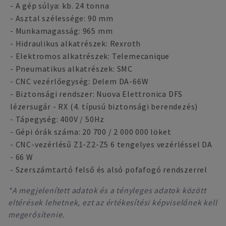
- A gép súlya: kb. 24 tonna
- Asztal szélessége: 90 mm
- Munkamagasság: 965 mm
- Hidraulikus alkatrészek: Rexroth
- Elektromos alkatrészek: Telemecanique
- Pneumatikus alkatrészek: SMC
- CNC vezérlőegység: Delem DA-66W
- Biztonsági rendszer: Nuova Elettronica DFS
lézersugár - RX (4. típusú biztonsági berendezés)
- Tápegység: 400V / 50Hz
- Gépi órák száma: 20 700 / 2 000 000 löket
- CNC-vezérlésű Z1-Z2-Z5 6 tengelyes vezérléssel DA
- 66 W
- Szerszámtartó felső és alsó pofafogó rendszerrel
*A megjelenített adatok és a tényleges adatok között
eltérések lehetnek, ezt az értékesítési képviselőnek kell
megerősítenie.