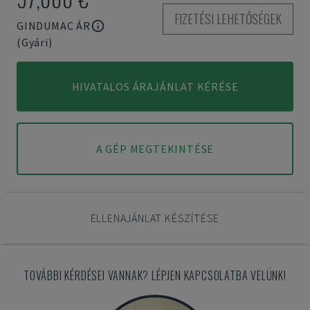
FIZETÉSI LEHETŐSÉGEK
GINDUMAC ÁR
(Gyári)
HIVATALOS ÁRAJÁNLAT KÉRÉSE
A GÉP MEGTEKINTÉSE
ELLENAJÁNLAT KÉSZÍTÉSE
TOVÁBBI KÉRDÉSEI VANNAK? LÉPJEN KAPCSOLATBA VELÜNK!