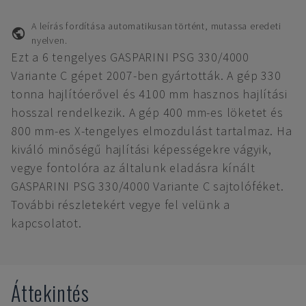
A leírás fordítása automatikusan történt, mutassa eredeti
nyelven.
Ezt a 6 tengelyes GASPARINI PSG 330/4000
Variante C gépet 2007-ben gyártották. A gép 330
tonna hajlítóerővel és 4100 mm hasznos hajlítási
hosszal rendelkezik. A gép 400 mm-es löketet és
800 mm-es X-tengelyes elmozdulást tartalmaz. Ha
kiváló minőségű hajlítási képességekre vágyik,
vegye fontolóra az általunk eladásra kínált
GASPARINI PSG 330/4000 Variante C sajtolóféket.
További részletekért vegye fel velünk a
kapcsolatot.
Áttekintés