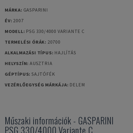
MÁRKA
:
GASPARINI
ÉV
:
2007
MODELL
:
PSG 330/4000 VARIANTE C
TERMELÉSI ÓRÁK
:
20700
ALKALMAZÁSI TÍPUS
:
HAJLÍTÁS
HELYSZÍN
:
AUSZTRIA
GÉPTÍPUS
:
SAJTÓFÉK
VEZÉRLŐEGYSÉG MÁRKÁJA
:
DELEM
Műszaki információk
-
GASPARINI
PSG 330/4000 Variante C