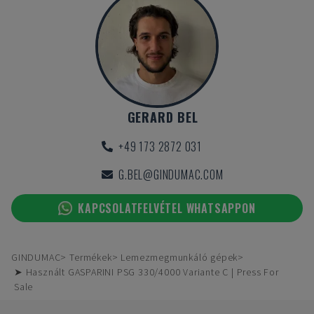
GERARD BEL
+49 173 2872 031
G.BEL@GINDUMAC.COM
KAPCSOLATFELVÉTEL WHATSAPPON
GINDUMAC
Termékek
Lemezmegmunkáló gépek
➤ Használt GASPARINI PSG 330/4000 Variante C | Press For
Sale