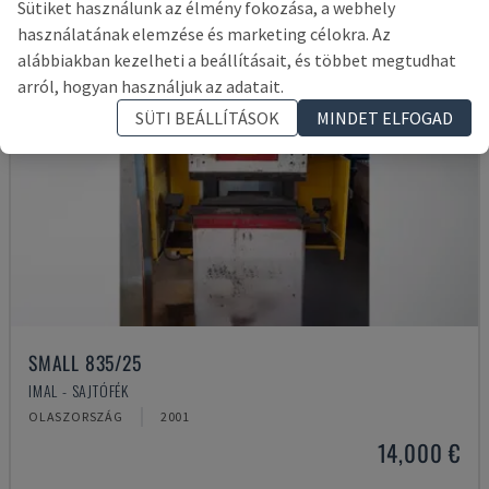
Sütiket használunk az élmény fokozása, a webhely
használatának elemzése és marketing célokra. Az
alábbiakban kezelheti a beállításait, és többet megtudhat
arról, hogyan használjuk az adatait.
SÜTI BEÁLLÍTÁSOK
MINDET ELFOGAD
SMALL 835/25
IMAL - SAJTÓFÉK
OLASZORSZÁG
2001
14,000 €