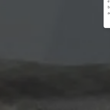
e
b
a