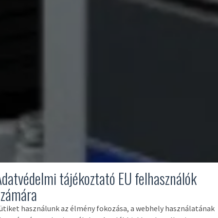
Adatvédelmi tájékoztató EU felhasználók
számára
ütiket használunk az élmény fokozása, a webhely használatának