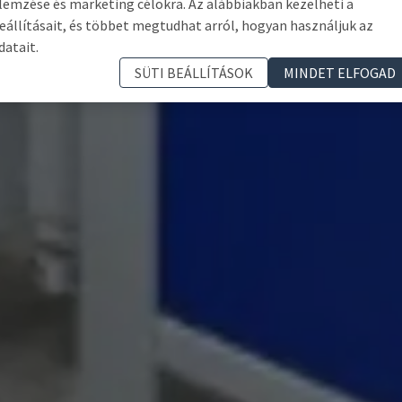
lemzése és marketing célokra. Az alábbiakban kezelheti a
eállításait, és többet megtudhat arról, hogyan használjuk az
datait.
SÜTI BEÁLLÍTÁSOK
MINDET ELFOGAD