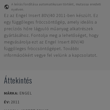
A leírás fordítása automatikusan történt, mutassa eredeti
nyelven.
Ez az Engel Insert 80V/40 2011-ben készült. Ez
egy függőleges fröccsöntőgép, amely ideális a
precíziós hőre lágyuló műanyag alkatrészek
gyártásához. Fontolja meg a lehetőséget, hogy
megvásárolja ezt az Engel Insert 80V/40
függőleges fröccsöntőgépet. További
információkért vegye fel velünk a kapcsolatot.
Áttekintés
MÁRKA
:
ENGEL
ÉV
:
2011