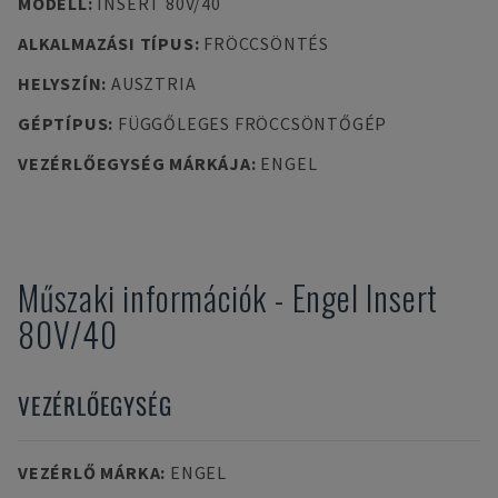
MODELL
:
INSERT 80V/40
ALKALMAZÁSI TÍPUS
:
FRÖCCSÖNTÉS
HELYSZÍN
:
AUSZTRIA
GÉPTÍPUS
:
FÜGGŐLEGES FRÖCCSÖNTŐGÉP
VEZÉRLŐEGYSÉG MÁRKÁJA
:
ENGEL
Műszaki információk
-
Engel
Insert
80V/40
VEZÉRLŐEGYSÉG
VEZÉRLŐ MÁRKA
:
ENGEL