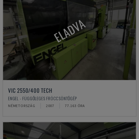
ELADVA
VIC 2550/400 TECH
ENGEL - FÜGGŐLEGES FRÖCCSÖNTŐGÉP
NÉMETORSZÁG
2007
77.163 ÓRA