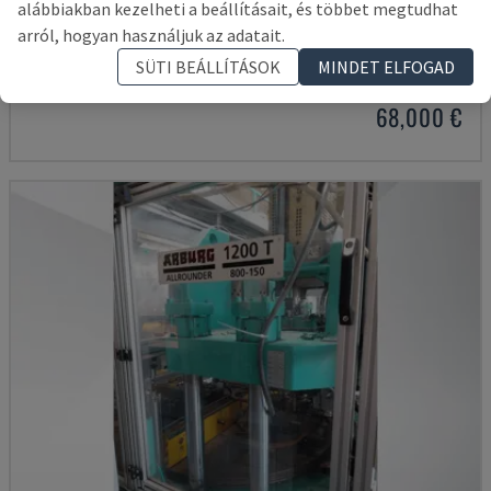
alábbiakban kezelheti a beállításait, és többet megtudhat
968.250 ZO
arról, hogyan használjuk az adatait.
KLOECKNER DESMA - FÜGGŐLEGES FRÖCCSÖNTŐGÉP
SÜTI BEÁLLÍTÁSOK
MINDET ELFOGAD
LENGYELORSZÁG
2006
40.737 ÓRA
68,000 €