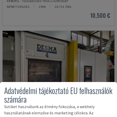
ARBURG - FÜGGŐLEGES FRÖCCSÖNTŐGÉP
NÉMETORSZÁG
1998
28.701 ÓRA
10,500 €
Adatvédelmi tájékoztató EU felhasználók
számára
Sütiket használunk az élmény fokozása, a webhely
használatának elemzése és marketing célokra. Az