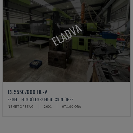
ELADVA
ES 5550/600 HL-V
ENGEL - FÜGGŐLEGES FRÖCCSÖNTŐGÉP
NÉMETORSZÁG
2001
97.190 ÓRA