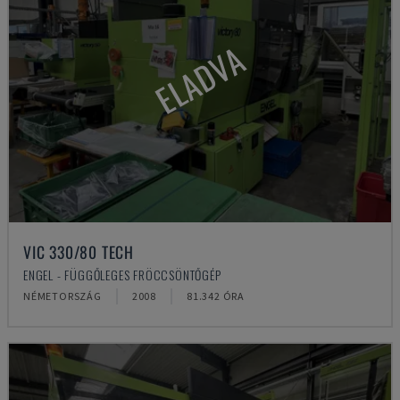
ELADVA
VIC 330/80 TECH
ENGEL - FÜGGŐLEGES FRÖCCSÖNTŐGÉP
NÉMETORSZÁG
2008
81.342 ÓRA