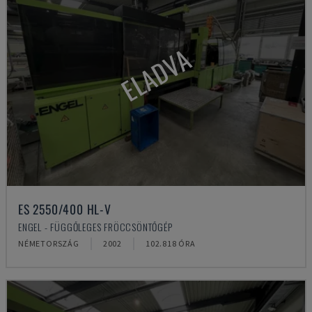
ELADVA
ES 2550/400 HL-V
ENGEL - FÜGGŐLEGES FRÖCCSÖNTŐGÉP
NÉMETORSZÁG
2002
102.818 ÓRA