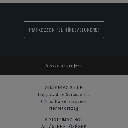
IRATKOZZON FEL HÍRLEVELÜNKRE!
Vissza a tetejére
GINDUMAC GmbH
Trippstadter Strasse 110
67663 Kaiserslautern
Németország
A GINDUMAC-RÓL
ÁLLÁSLEHETŐSÉGEK