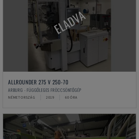
ELADVA
ALLROUNDER 275 V 250-70
ARBURG - FÜGGŐLEGES FRÖCCSÖNTŐGÉP
NÉMETORSZÁG
2019
60 ÓRA