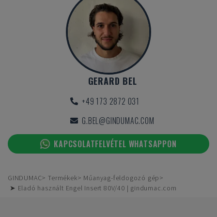
GERARD BEL
+49 173 2872 031
G.BEL@GINDUMAC.COM
KAPCSOLATFELVÉTEL WHATSAPPON
GINDUMAC
Termékek
Műanyag-feldogozó gép
➤ Eladó használt Engel Insert 80V/40 | gindumac.com