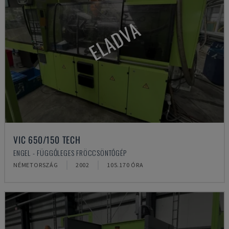
ELADVA
VIC 650/150 TECH
ENGEL - FÜGGŐLEGES FRÖCCSÖNTŐGÉP
NÉMETORSZÁG
2002
105.170 ÓRA