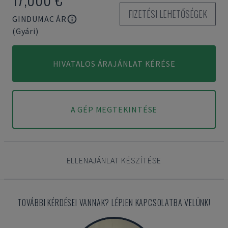
FIZETÉSI LEHETŐSÉGEK
GINDUMAC ÁR
(Gyári)
HIVATALOS ÁRAJÁNLAT KÉRÉSE
A GÉP MEGTEKINTÉSE
ELLENAJÁNLAT KÉSZÍTÉSE
TOVÁBBI KÉRDÉSEI VANNAK? LÉPJEN KAPCSOLATBA VELÜNK!