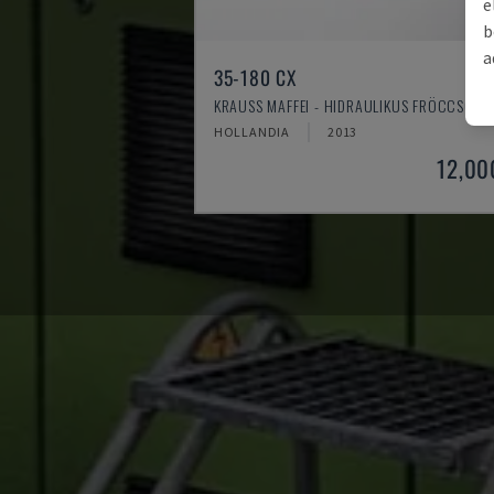
e
b
a
35-180 CX
KRAUSS MAFFEI - HIDRAULIKUS FRÖCCSÖNT
HOLLANDIA
2013
12,00