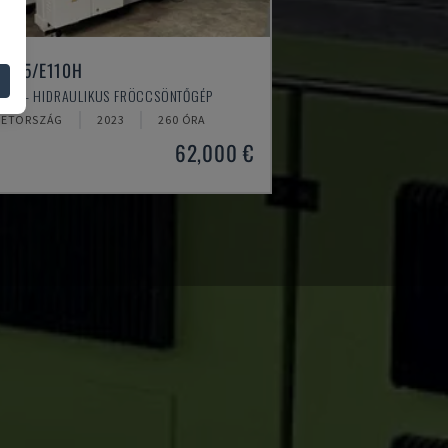
O.E55/E110H
ERIC - HIDRAULIKUS FRÖCCSÖNTŐGÉP
ETORSZÁG
2023
260 ÓRA
62,000 €