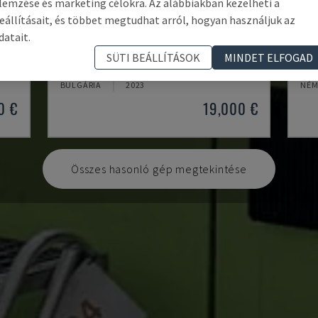
lemzése és marketing célokra. Az alábbiakban kezelheti a
eállításait, és többet megtudhat arról, hogyan használjuk az
datait.
MA900ІІ
NE
SÜTI BEÁLLÍTÁSOK
MINDET ELFOGAD
ŐGÉP
HAITIAN - HIDRAULIKUS FRÖCCSÖNTŐGÉP
TED
BULGÁRIA
2023
NÉM
0 €
19,000 €
Összes hasonló gép megtekintése