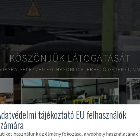
KÖSZÖNJÜK LÁTOGATÁSÁT
ADÁSRA.
FEDEZZEN FEL HASONLÓ ELÉRHETŐ GÉPEKET, VA
Adatvédelmi tájékoztató EU felhasználók
számára
ütiket használunk az élmény fokozása, a webhely használatának