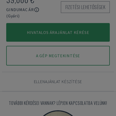
FIZETÉSI LEHETŐSÉGEK
GINDUMAC ÁR
(Gyári)
HIVATALOS ÁRAJÁNLAT KÉRÉSE
A GÉP MEGTEKINTÉSE
ELLENAJÁNLAT KÉSZÍTÉSE
TOVÁBBI KÉRDÉSEI VANNAK? LÉPJEN KAPCSOLATBA VELÜNK!