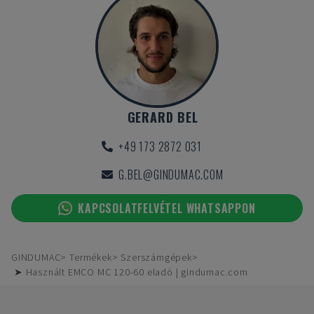
GERARD BEL
+49 173 2872 031
G.BEL@GINDUMAC.COM
KAPCSOLATFELVÉTEL WHATSAPPON
GINDUMAC
Termékek
Szerszámgépek
➤ Használt EMCO MC 120-60 eladó | gindumac.com