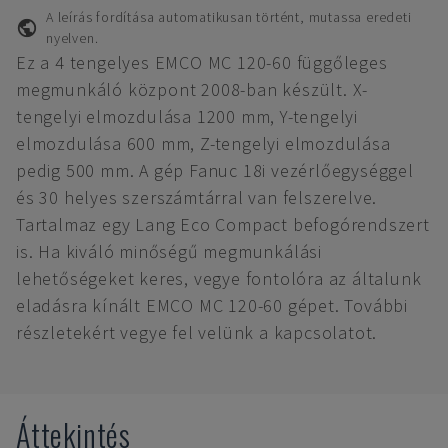
A leírás fordítása automatikusan történt, mutassa eredeti
nyelven.
Ez a 4 tengelyes EMCO MC 120-60 függőleges
megmunkáló központ 2008-ban készült. X-
tengelyi elmozdulása 1200 mm, Y-tengelyi
elmozdulása 600 mm, Z-tengelyi elmozdulása
pedig 500 mm. A gép Fanuc 18i vezérlőegységgel
és 30 helyes szerszámtárral van felszerelve.
Tartalmaz egy Lang Eco Compact befogórendszert
is. Ha kiváló minőségű megmunkálási
lehetőségeket keres, vegye fontolóra az általunk
eladásra kínált EMCO MC 120-60 gépet. További
részletekért vegye fel velünk a kapcsolatot.
Áttekintés