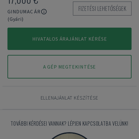
FIZETÉSI LEHETŐSÉGEK
GINDUMAC ÁR
(Gyári)
HIVATALOS ÁRAJÁNLAT KÉRÉSE
A GÉP MEGTEKINTÉSE
ELLENAJÁNLAT KÉSZÍTÉSE
TOVÁBBI KÉRDÉSEI VANNAK? LÉPJEN KAPCSOLATBA VELÜNK!