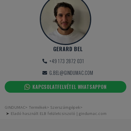
GERARD BEL
+49 173 2872 031
G.BEL@GINDUMAC.COM
KAPCSOLATFELVÉTEL WHATSAPPON
GINDUMAC
Termékek
Szerszámgépek
➤ Eladó használt ELB felületcsiszoló | gindumac.com