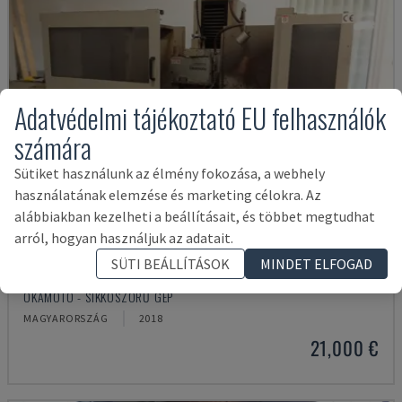
Adatvédelmi tájékoztató EU felhasználók
számára
Sütiket használunk az élmény fokozása, a webhely
használatának elemzése és marketing célokra. Az
alábbiakban kezelheti a beállításait, és többet megtudhat
arról, hogyan használjuk az adatait.
SÜTI BEÁLLÍTÁSOK
MINDET ELFOGAD
ACC84 DX
OKAMOTO - SÍKKÖSZÖRŰ GÉP
MAGYARORSZÁG
2018
21,000 €