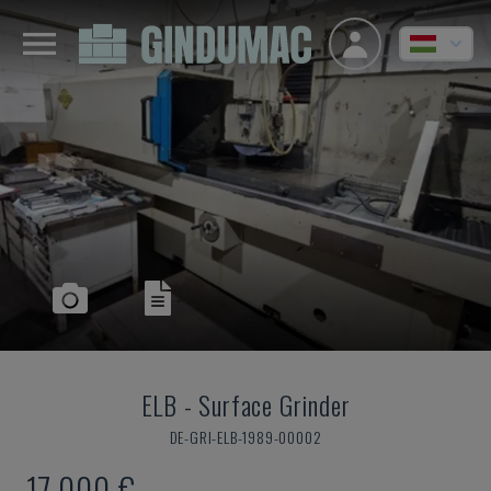
ELB
-
Surface Grinder
DE-GRI-ELB-1989-00002
17,000 €