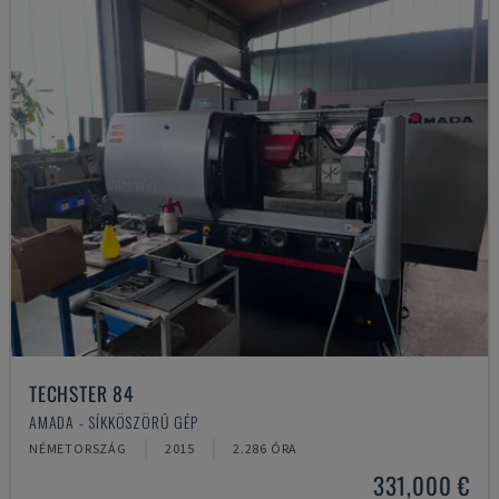
TECHSTER 84
AMADA - SÍKKÖSZÖRŰ GÉP
NÉMETORSZÁG
2015
2.286 ÓRA
331,000 €