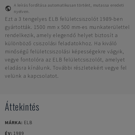
A leírás fordítása automatikusan történt, mutassa eredeti
nyelven.
Ezt a 3 tengelyes ELB felületcsiszolót 1989-ben
gyártották. 1500 mm x 500 mm-es munkaterülettel
rendelkezik, amely elegendő helyet biztosít a
különböző csiszolási feladatokhoz. Ha kiváló
minőségű felületcsiszolási képességekre vágyik,
vegye fontolóra az ELB felületcsiszolót, amelyet
eladásra kínálunk. További részletekért vegye fel
velünk a kapcsolatot.
Áttekintés
MÁRKA
:
ELB
ÉV
:
1989