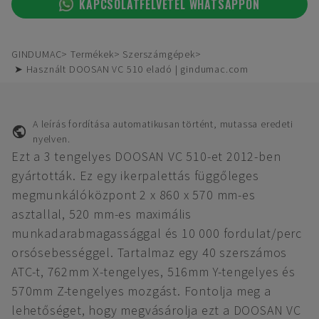
KAPCSOLATFELVÉTEL WHATSAPPON
GINDUMAC
Termékek
Szerszámgépek
➤ Használt DOOSAN VC 510 eladó | gindumac.com
A leírás fordítása automatikusan történt, mutassa eredeti
nyelven.
Ezt a 3 tengelyes DOOSAN VC 510-et 2012-ben
gyártották. Ez egy ikerpalettás függőleges
megmunkálóközpont 2 x 860 x 570 mm-es
asztallal, 520 mm-es maximális
munkadarabmagassággal és 10 000 fordulat/perc
orsósebességgel. Tartalmaz egy 40 szerszámos
ATC-t, 762mm X-tengelyes, 516mm Y-tengelyes és
570mm Z-tengelyes mozgást. Fontolja meg a
lehetőséget, hogy megvásárolja ezt a DOOSAN VC