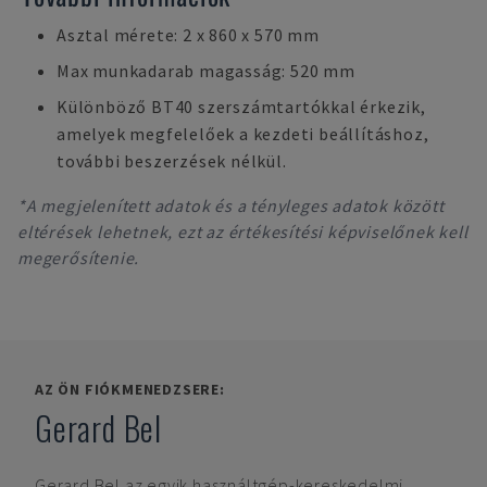
Asztal mérete: 2 x 860 x 570 mm
Max munkadarab magasság: 520 mm
Különböző BT40 szerszámtartókkal érkezik,
amelyek megfelelőek a kezdeti beállításhoz,
további beszerzések nélkül.
*A megjelenített adatok és a tényleges adatok között
eltérések lehetnek, ezt az értékesítési képviselőnek kell
megerősítenie.
AZ ÖN FIÓKMENEDZSERE:
Gerard Bel
Gerard Bel
az egyik használtgép-kereskedelmi