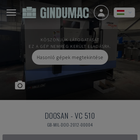
KÖSZÖNJÜK LÁTOGATÁSÁT
EZ A GÉP NEMRÉG KERÜLT ELADÁSRA.
Hasonló gépek megtekintése
DOOSAN
-
VC 510
GB-MIL-DOO-2012-00004