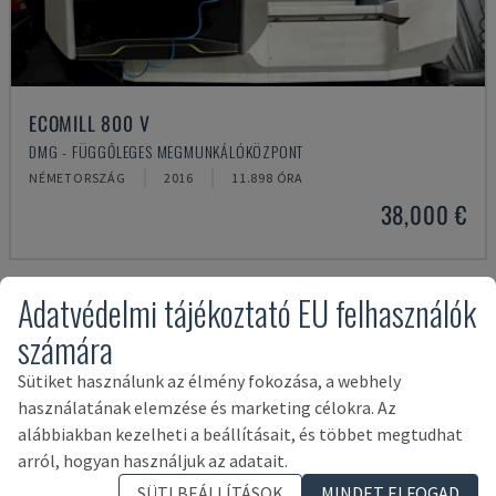
ECOMILL 800 V
DMG - FÜGGŐLEGES MEGMUNKÁLÓKÖZPONT
NÉMETORSZÁG
2016
11.898 ÓRA
38,000 €
Adatvédelmi tájékoztató EU felhasználók
számára
Sütiket használunk az élmény fokozása, a webhely
használatának elemzése és marketing célokra. Az
alábbiakban kezelheti a beállításait, és többet megtudhat
arról, hogyan használjuk az adatait.
SÜTI BEÁLLÍTÁSOK
MINDET ELFOGAD