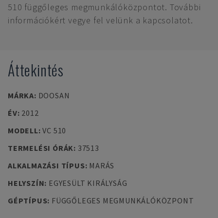
510 függőleges megmunkálóközpontot. További
információkért vegye fel velünk a kapcsolatot.
Áttekintés
MÁRKA
:
DOOSAN
ÉV
:
2012
MODELL
:
VC 510
TERMELÉSI ÓRÁK
:
37513
ALKALMAZÁSI TÍPUS
:
MARÁS
HELYSZÍN
:
EGYESÜLT KIRÁLYSÁG
GÉPTÍPUS
:
FÜGGŐLEGES MEGMUNKÁLÓKÖZPONT