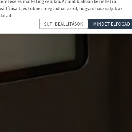
lemzése és marketing célokra. Az alábbiakban kezelheti a
eállításait, és többet megtudhat arról, hogyan használjuk az
datait.
SÜTI BEÁLLÍTÁSOK
MINDET ELFOGAD