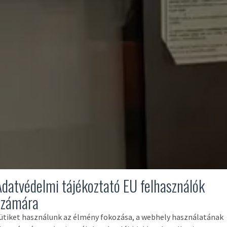
Adatvédelmi tájékoztató EU felhasználók
számára
ütiket használunk az élmény fokozása, a webhely használatának