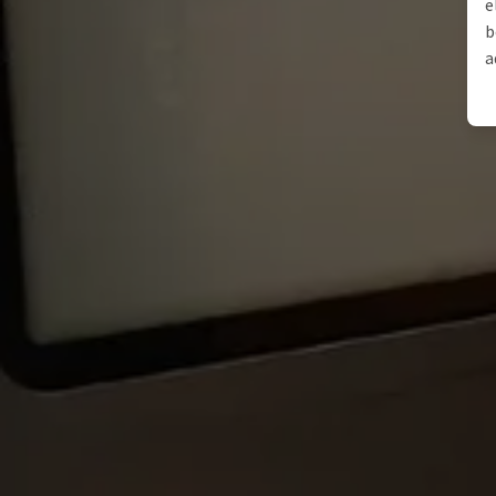
e
b
a