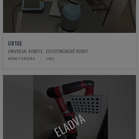
UR10E
UNIVERSAL ROBOTS - EGYÜTTMŰKÖDŐ ROBOT
NÉMETORSZÁG
2022
ELADVA