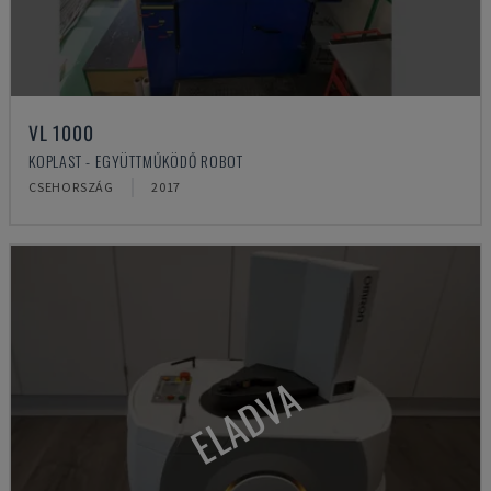
VL 1000
KOPLAST - EGYÜTTMŰKÖDŐ ROBOT
CSEHORSZÁG
2017
ELADVA