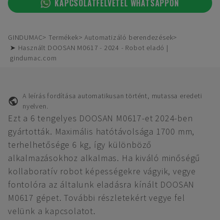
KAPCSOLATFELVÉTEL WHATSAPPON
GINDUMAC
Termékek
Automatizáló berendezések
➤ Használt DOOSAN M0617 - 2024 - Robot eladó |
gindumac.com
A leírás fordítása automatikusan történt, mutassa eredeti
nyelven.
Ezt a 6 tengelyes DOOSAN M0617-et 2024-ben
gyártották. Maximális hatótávolsága 1700 mm,
terhelhetősége 6 kg, így különböző
alkalmazásokhoz alkalmas. Ha kiváló minőségű
kollaboratív robot képességekre vágyik, vegye
fontolóra az általunk eladásra kínált DOOSAN
M0617 gépet. További részletekért vegye fel
velünk a kapcsolatot.