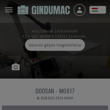
KÖSZÖNJÜK LÁTOGATÁSÁT
EZ A GÉP NEMRÉG KERÜLT ELADÁSRA.
Hasonló gépek megtekintése
DOOSAN
-
M0617
NL-ROB-DOO-2024-00001