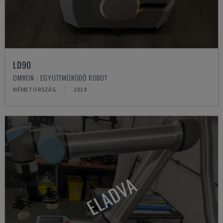
LD90
OMRON - EGYÜTTMŰKÖDŐ ROBOT
NÉMETORSZÁG
2019
ELADVA