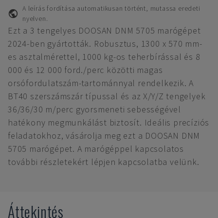
A leírás fordítása automatikusan történt, mutassa eredeti
nyelven.
Ezt a 3 tengelyes DOOSAN DNM 5705 marógépet
2024-ben gyártották. Robusztus, 1300 x 570 mm-
es asztalmérettel, 1000 kg-os teherbírással és 8
000 és 12 000 ford./perc közötti magas
orsófordulatszám-tartománnyal rendelkezik. A
BT40 szerszámszár típussal és az X/Y/Z tengelyek
36/36/30 m/perc gyorsmeneti sebességével
hatékony megmunkálást biztosít. Ideális precíziós
feladatokhoz, vásárolja meg ezt a DOOSAN DNM
5705 marógépet. A marógéppel kapcsolatos
további részletekért lépjen kapcsolatba velünk.
Áttekintés