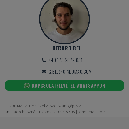
GERARD BEL
+49 173 2872 031
G.BEL@GINDUMAC.COM
KAPCSOLATFELVÉTEL WHATSAPPON
GINDUMAC
Termékek
Szerszámgépek
➤ Eladó használt DOOSAN Dnm 5705 | gindumac.com