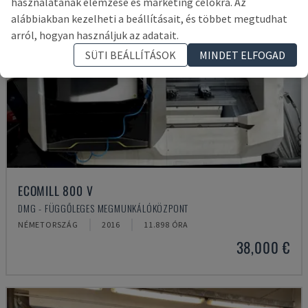
használatának elemzése és marketing célokra. Az
alábbiakban kezelheti a beállításait, és többet megtudhat
arról, hogyan használjuk az adatait.
SÜTI BEÁLLÍTÁSOK
MINDET ELFOGAD
ECOMILL 800 V
DMG - FÜGGŐLEGES MEGMUNKÁLÓKÖZPONT
NÉMETORSZÁG
2016
11.898 ÓRA
38,000 €