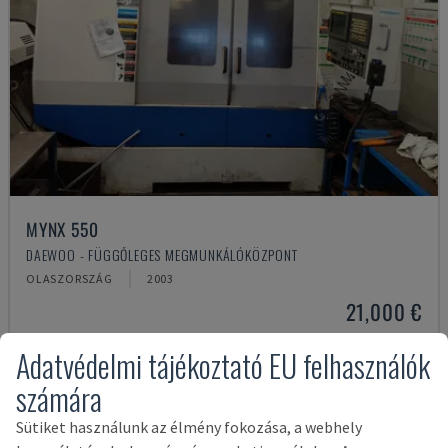
MYNX 550
DAEWOO - FÜGGŐLEGES MEGMUNKÁLÓKÖZPONT
OLASZORSZÁG
2003
21,000 €
Adatvédelmi tájékoztató EU felhasználók
számára
Sütiket használunk az élmény fokozása, a webhely