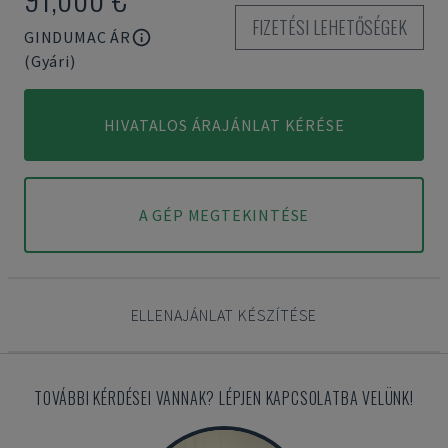
FIZETÉSI LEHETŐSÉGEK
GINDUMAC ÁR
(Gyári)
HIVATALOS ÁRAJÁNLAT KÉRÉSE
A GÉP MEGTEKINTÉSE
ELLENAJÁNLAT KÉSZÍTÉSE
TOVÁBBI KÉRDÉSEI VANNAK? LÉPJEN KAPCSOLATBA VELÜNK!