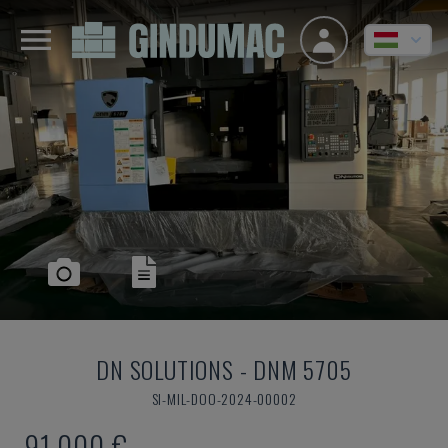
DN SOLUTIONS
-
DNM 5705
SI-MIL-DOO-2024-00002
91,000 €