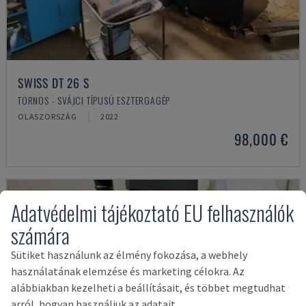
SWISS DT 26 S
TORNOS - SVÁJCI TÍPUSÚ ESZTERGAGÉP
OLASZORSZÁG
2022
98,000 €
Adatvédelmi tájékoztató EU felhasználók
számára
Sütiket használunk az élmény fokozása, a webhely
használatának elemzése és marketing célokra. Az
alábbiakban kezelheti a beállításait, és többet megtudhat
arról, hogyan használjuk az adatait.