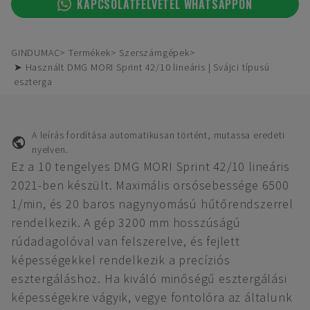
KAPCSOLATFELVÉTEL WHATSAPPON
GINDUMAC
Termékek
Szerszámgépek
➤ Használt DMG MORI Sprint 42/10 lineáris | Svájci típusú
eszterga
A leírás fordítása automatikusan történt, mutassa eredeti
nyelven.
Ez a 10 tengelyes DMG MORI Sprint 42/10 lineáris
2021-ben készült. Maximális orsósebessége 6500
1/min, és 20 baros nagynyomású hűtőrendszerrel
rendelkezik. A gép 3200 mm hosszúságú
rúdadagolóval van felszerelve, és fejlett
képességekkel rendelkezik a precíziós
esztergáláshoz. Ha kiváló minőségű esztergálási
képességekre vágyik, vegye fontolóra az általunk