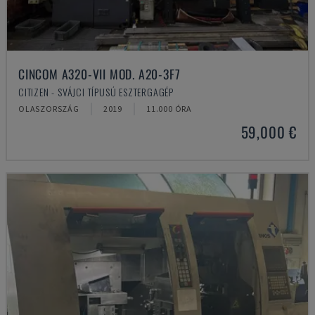
CINCOM A320-VII MOD. A20-3F7
CITIZEN - SVÁJCI TÍPUSÚ ESZTERGAGÉP
OLASZORSZÁG
2019
11.000 ÓRA
59,000 €