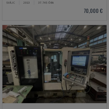
SVÁJC
2013
37.745 ÓRA
70,000 €