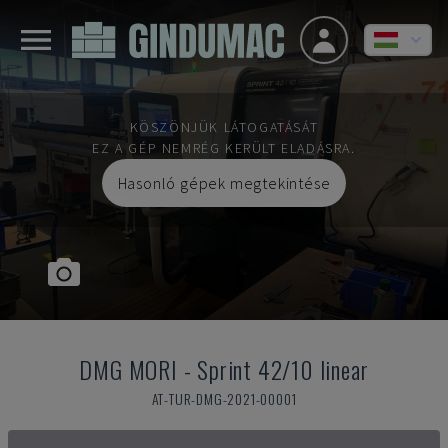
KÖSZÖNJÜK LÁTOGATÁSÁT
EZ A GÉP NEMRÉG KERÜLT ELADÁSRA.
Hasonló gépek megtekintése
DMG MORI
-
Sprint 42/10 linear
AT-TUR-DMG-2021-00001