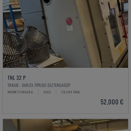
TNL 32 P
TRAUB - SVÁJCI TÍPUSÚ ESZTERGAGÉP
NÉMETORSZÁG
2012
19.295 ÓRA
52,000 €