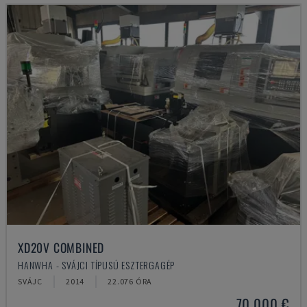
XD20V COMBINED
HANWHA - SVÁJCI TÍPUSÚ ESZTERGAGÉP
SVÁJC
2014
22.076 ÓRA
70,000 €