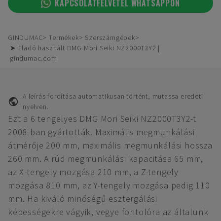
KAPCSOLATFELVÉTEL WHATSAPPON
GINDUMAC
Termékek
Szerszámgépek
➤ Eladó használt DMG Mori Seiki NZ2000T3Y2 |
gindumac.com
A leírás fordítása automatikusan történt, mutassa eredeti
nyelven.
Ezt a 6 tengelyes DMG Mori Seiki NZ2000T3Y2-t
2008-ban gyártották. Maximális megmunkálási
átmérője 200 mm, maximális megmunkálási hossza
260 mm. A rúd megmunkálási kapacitása 65 mm,
az X-tengely mozgása 210 mm, a Z-tengely
mozgása 810 mm, az Y-tengely mozgása pedig 110
mm. Ha kiváló minőségű esztergálási
képességekre vágyik, vegye fontolóra az általunk