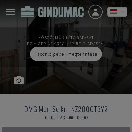
KÖSZÖNJÜK LÁTOGATÁSÁT
EZ A GÉP NEMRÉG KERÜLT ELADÁSRA.
Hasonló gépek megtekintése
DMG Mori Seiki
-
NZ2000T3Y2
DE-TUR-DMG-2008-00007