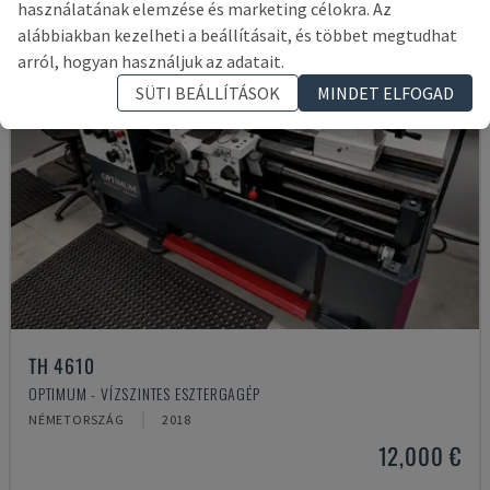
használatának elemzése és marketing célokra. Az
alábbiakban kezelheti a beállításait, és többet megtudhat
arról, hogyan használjuk az adatait.
SÜTI BEÁLLÍTÁSOK
MINDET ELFOGAD
TH 4610
OPTIMUM - VÍZSZINTES ESZTERGAGÉP
NÉMETORSZÁG
2018
12,000 €