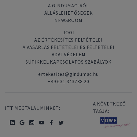
A GINDUMAC-RÓL
ÁLLÁSLEHETŐSÉGEK
NEWSROOM
JOGI
AZ ÉRTÉKESÍTÉS FELTÉTELEI
A VÁSÁRLÁS FELTÉTELEI ÉS FELTÉTELEI
ADATVÉDELEM
SÜTIKKEL KAPCSOLATOS SZABÁLYOK
ertekesites@gindumac.hu
+49 631 343738 20
A KÖVETKEZŐ
ITT MEGTALÁL MINKET:
TAGJA: