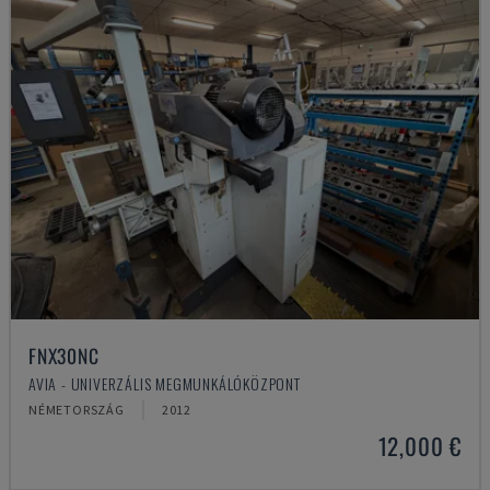
FNX30NC
AVIA - UNIVERZÁLIS MEGMUNKÁLÓKÖZPONT
NÉMETORSZÁG
2012
12,000 €