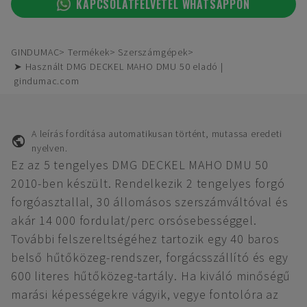
KAPCSOLATFELVÉTEL WHATSAPPON
GINDUMAC
Termékek
Szerszámgépek
➤ Használt DMG DECKEL MAHO DMU 50 eladó |
gindumac.com
A leírás fordítása automatikusan történt, mutassa eredeti
nyelven.
Ez az 5 tengelyes DMG DECKEL MAHO DMU 50
2010-ben készült. Rendelkezik 2 tengelyes forgó
forgóasztallal, 30 állomásos szerszámváltóval és
akár 14 000 fordulat/perc orsósebességgel.
További felszereltségéhez tartozik egy 40 baros
belső hűtőközeg-rendszer, forgácsszállító és egy
600 literes hűtőközeg-tartály. Ha kiváló minőségű
marási képességekre vágyik, vegye fontolóra az