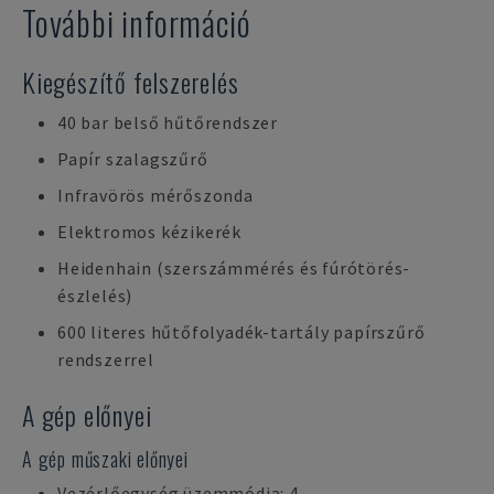
További információ
Kiegészítő felszerelés
40 bar belső hűtőrendszer
Papír szalagszűrő
Infravörös mérőszonda
Elektromos kézikerék
Heidenhain (szerszámmérés és fúrótörés-
észlelés)
600 literes hűtőfolyadék-tartály papírszűrő
rendszerrel
A gép előnyei
A gép műszaki előnyei
Vezérlőegység üzemmódja: 4