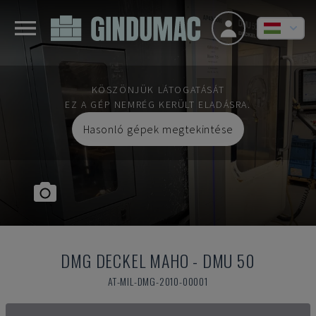
KÖSZÖNJÜK LÁTOGATÁSÁT
EZ A GÉP NEMRÉG KERÜLT ELADÁSRA.
Hasonló gépek megtekintése
DMG DECKEL MAHO
-
DMU 50
AT-MIL-DMG-2010-00001