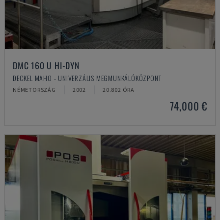
DMC 160 U HI-DYN
DECKEL MAHO - UNIVERZÁLIS MEGMUNKÁLÓKÖZPONT
NÉMETORSZÁG
2002
20.802 ÓRA
74,000 €