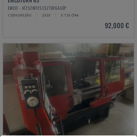
EMCOTURN 65
EMCO - VÍZSZINTES ESZTERGAGÉP
CSEHORSZÁG
2019
3.716 ÓRA
92,000 €