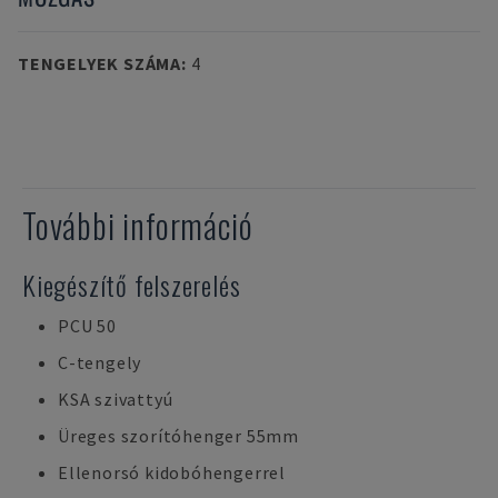
TENGELYEK SZÁMA
:
4
További információ
Kiegészítő felszerelés
PCU 50
C-tengely
KSA szivattyú
Üreges szorítóhenger 55mm
Ellenorsó kidobóhengerrel