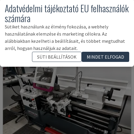
Adatvédelmi tájékoztató EU felhasználók
EMCOMAT 200X1000
számára
EMCO - VÍZSZINTES ESZTERGAGÉP
Sütiket használunk az élmény fokozása, a webhely
NÉMETORSZÁG
2001
használatának elemzése és marketing célokra. Az
14,000 €
alábbiakban kezelheti a beállításait, és többet megtudhat
arról, hogyan használjuk az adatait.
SÜTI BEÁLLÍTÁSOK
MINDET ELFOGAD