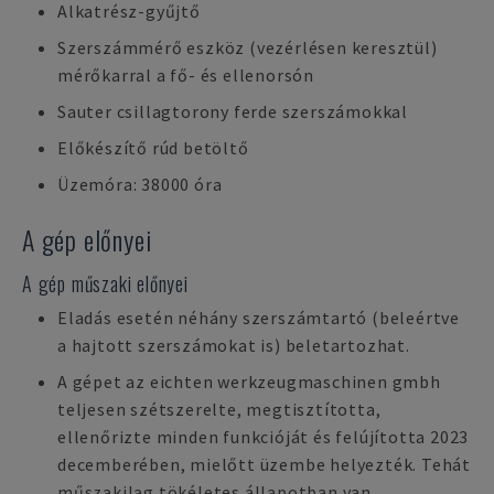
Alkatrész-gyűjtő
Szerszámmérő eszköz (vezérlésen keresztül)
mérőkarral a fő- és ellenorsón
Sauter csillagtorony ferde szerszámokkal
Előkészítő rúd betöltő
Üzemóra: 38000 óra
A gép előnyei
A gép műszaki előnyei
Eladás esetén néhány szerszámtartó (beleértve
a hajtott szerszámokat is) beletartozhat.
A gépet az eichten werkzeugmaschinen gmbh
teljesen szétszerelte, megtisztította,
ellenőrizte minden funkcióját és felújította 2023
decemberében, mielőtt üzembe helyezték. Tehát
műszakilag tökéletes állapotban van.