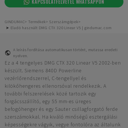
KAPCSOLATFELVÉTEL WHATSAPPON
GINDUMAC
Termékek
Szerszámgépek
➤ Eladó használt DMG CTX 320 Linear V5 | gindumac.com
A leírás fordítása automatikusan történt, mutassa eredeti
nyelven.
Ez a 4 tengelyes DMG CTX 320 Linear V5 2002-ben
készült. Siemens 840D Powerline
vezérlőrendszerrel, C-tengellyel és
kilökőhengeres ellenorsóval rendelkezik. A
további felszerelések közé tartozik egy
forgácsszállító, egy 55 mm-es üreges
befogóhenger és egy Sauter csillagforgató ferde
szerszámokkal. Ha kiváló minőségű esztergálási
képességekre vágyik, vegye fontolóra az általunk