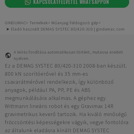
KAPCSOLATFELVÉTEL WHATSAPPON
GINDUMAC
Termékek
Műanyag-feldogozó gép
➤ Eladó használt DEMAG SYSTEC 80/420-310 | gindumac.com
A leírás fordítása automatikusan történt, mutassa eredeti
nyelven.
Ez a DEMAG SYSTEC 80/420-310 2008-ban készült.
800 kN szorítóerővel és 35 mm-es
csavarátmérővel rendelkezik, így különböző
anyagok, például PA, PP, PE és ABS
megmunkálására alkalmas. A géphez egy
Wittmann lineáris robot és egy Gravimax 14R
gravimetrikus keverő tartozik. Ha kiváló minőségű
fröccsöntési képességekre vágyik, vegye fontolóra
az általunk eladásra kínált DEMAG SYSTEC