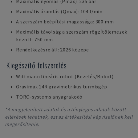
Maximális nyomás (Pmax): 235 bar
Maximális áramlás (Qmax): 104 l/min
A szerszám beépítési magassága: 300 mm
Maximális távolság a szerszám rögzítőlemezek
között: 750 mm
Rendelkezésre áll: 2026 közepe
Kiegészítő felszerelés
Wittmann lineáris robot (Kezelés/Robot)
Gravimax 14R gravimetrikus turmixgép
TORO-systems anyagrakodó
*A megjelenített adatok és a tényleges adatok között
eltérések lehetnek, ezt az értékesítési képviselőnek kell
megerősítenie.