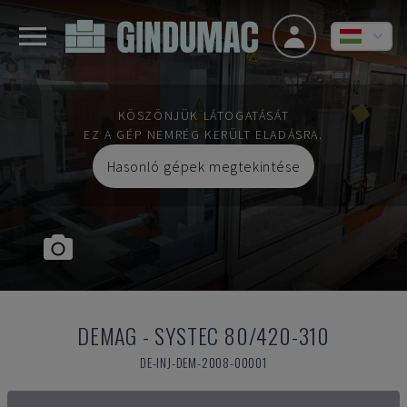
KÖSZÖNJÜK LÁTOGATÁSÁT
EZ A GÉP NEMRÉG KERÜLT ELADÁSRA.
Hasonló gépek megtekintése
DEMAG
-
SYSTEC 80/420-310
DE-INJ-DEM-2008-00001