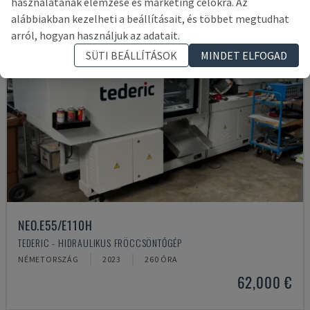
használatának elemzése és marketing célokra. Az
alábbiakban kezelheti a beállításait, és többet megtudhat
arról, hogyan használjuk az adatait.
SÜTI BEÁLLÍTÁSOK
MINDET ELFOGAD
NEO.E55/E110H
TEDERIC - HIDRAULIKUS FRÖCCSÖNTŐGÉP
NÉMETORSZÁG
2023
260 ÓRA
62,000 €