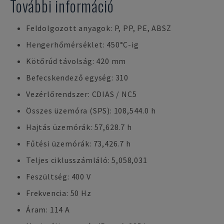
További információ
Feldolgozott anyagok: P, PP, PE, ABSZ
Hengerhőmérséklet: 450°C-ig
Kötőrúd távolság: 420 mm
Befecskendező egység: 310
Vezérlőrendszer: CDIAS / NC5
Összes üzemóra (SPS): 108,544.0 h
Hajtás üzemórák: 57,628.7 h
Fűtési üzemórák: 73,426.7 h
Teljes ciklusszámláló: 5,058,031
Feszültség: 400 V
Frekvencia: 50 Hz
Áram: 114 A