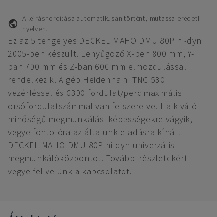
A leírás fordítása automatikusan történt, mutassa eredeti
nyelven.
Ez az 5 tengelyes DECKEL MAHO DMU 80P hi-dyn
2005-ben készült. Lenyűgöző X-ben 800 mm, Y-
ban 700 mm és Z-ban 600 mm elmozdulással
rendelkezik. A gép Heidenhain iTNC 530
vezérléssel és 6300 fordulat/perc maximális
orsófordulatszámmal van felszerelve. Ha kiváló
minőségű megmunkálási képességekre vágyik,
vegye fontolóra az általunk eladásra kínált
DECKEL MAHO DMU 80P hi-dyn univerzális
megmunkálóközpontot. További részletekért
vegye fel velünk a kapcsolatot.