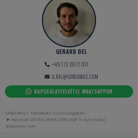
GERARD BEL
+49 173 2872 031
G.BEL@GINDUMAC.COM
KAPCSOLATFELVÉTEL WHATSAPPON
GINDUMAC
Termékek
Szerszámgépek
➤ Használt DECKEL MAHO DMU 80P hi-dyn eladó |
gindumac.com