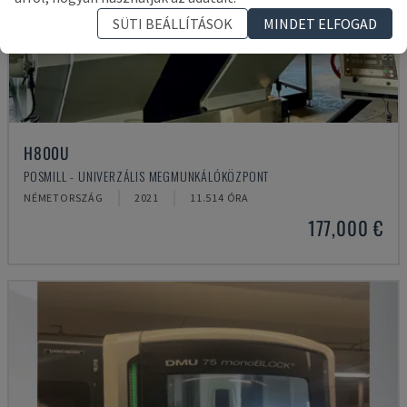
SÜTI BEÁLLÍTÁSOK
MINDET ELFOGAD
H800U
POSMILL - UNIVERZÁLIS MEGMUNKÁLÓKÖZPONT
NÉMETORSZÁG
2021
11.514 ÓRA
177,000 €