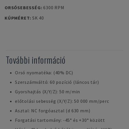
ORSÓSEBESSÉG
:
6300 RPM
KÚPMÉRET
:
SK 40
További információ
Orsó nyomatéka: (40% DC)
Szerszámváltó: 60 pozíció (láncos tár)
Gyorshajtás (X/Y/Z): 50 m/min
előtolási sebesség (X/Y/Z): 50 000 mm/perc
Asztal: NC forgóasztal (d 630 mm)
Forgatási tartomány: -45° és +30° között