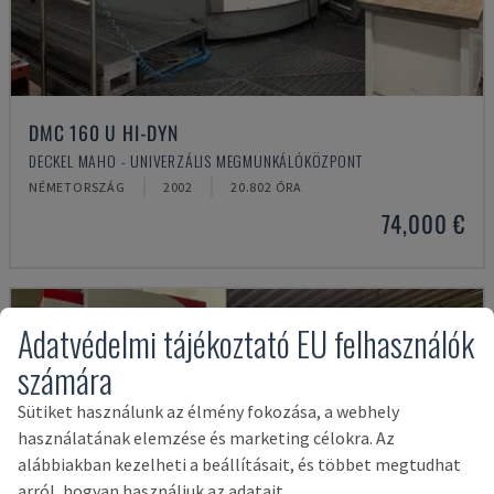
DMC 160 U HI-DYN
DECKEL MAHO - UNIVERZÁLIS MEGMUNKÁLÓKÖZPONT
NÉMETORSZÁG
2002
20.802 ÓRA
74,000 €
Adatvédelmi tájékoztató EU felhasználók
számára
Sütiket használunk az élmény fokozása, a webhely
használatának elemzése és marketing célokra. Az
alábbiakban kezelheti a beállításait, és többet megtudhat
arról, hogyan használjuk az adatait.