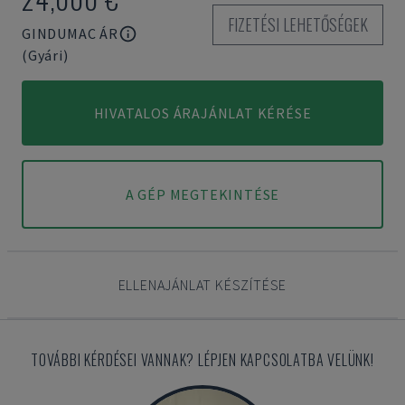
FIZETÉSI LEHETŐSÉGEK
GINDUMAC ÁR
(Gyári)
HIVATALOS ÁRAJÁNLAT KÉRÉSE
A GÉP MEGTEKINTÉSE
ELLENAJÁNLAT KÉSZÍTÉSE
TOVÁBBI KÉRDÉSEI VANNAK? LÉPJEN KAPCSOLATBA VELÜNK!