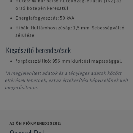
Hűtés: 40 bar belső hűtőközeg-ellátás (IKZ) az
orsó közepén keresztül
Energiafogyasztás: 50 kVA
Hibák: Hullámhosszúság: 1,5 mm: Sebességváltó
sérülése
Kiegészítő berendezések
forgácsszállító: 956 mm kiürítési magassággal.
*A megjelenített adatok és a tényleges adatok között
eltérések lehetnek, ezt az értékesítési képviselőnek kell
megerősítenie.
AZ ÖN FIÓKMENEDZSERE: