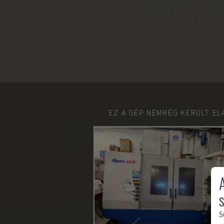
EZ A GÉP NEMRÉG KERÜLT EL
S