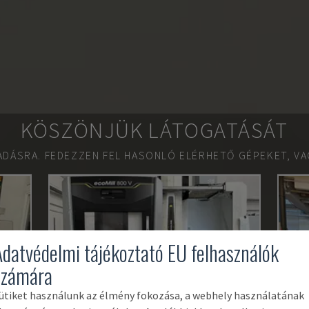
KÖSZÖNJÜK LÁTOGATÁSÁT
ADÁSRA.
FEDEZZEN FEL HASONLÓ ELÉRHETŐ GÉPEKET, VA
Adatvédelmi tájékoztató EU felhasználók
számára
ütiket használunk az élmény fokozása, a webhely használatának