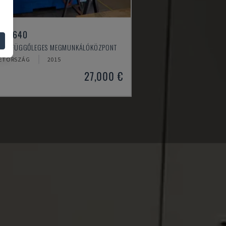
ILL 640
TH - FÜGGŐLEGES MEGMUNKÁLÓKÖZPONT
ETORSZÁG
2015
27,000 €