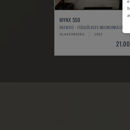
e
b
a
MYNX 550
DAEWOO - FÜGGŐLEGES MEGMUNKÁLÓKÖZ
OLASZORSZÁG
2003
21,00