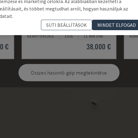
lemzése és marketing célokra. Az alábbiakban kezelheti a
eállításait, és többet megtudhat arról, hogyan használjuk az
datait.
ECOMILL 800 V
X-M
SÜTI BEÁLLÍTÁSOK
MINDET ELFOGAD
PONT
DMG - FÜGGŐLEGES MEGMUNKÁLÓKÖZPONT
KNU
NÉMETORSZÁG
2016
11.898 ÓRA
NÉM
0 €
38,000 €
Összes hasonló gép megtekintése