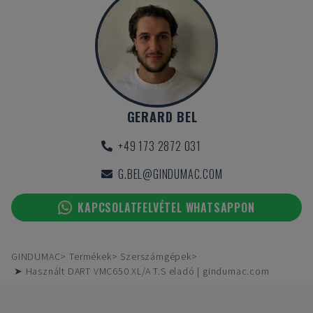
GERARD BEL
+49 173 2872 031
G.BEL@GINDUMAC.COM
KAPCSOLATFELVÉTEL WHATSAPPON
GINDUMAC
Termékek
Szerszámgépek
➤ Használt DART VMC650 XL/A T.S eladó | gindumac.com