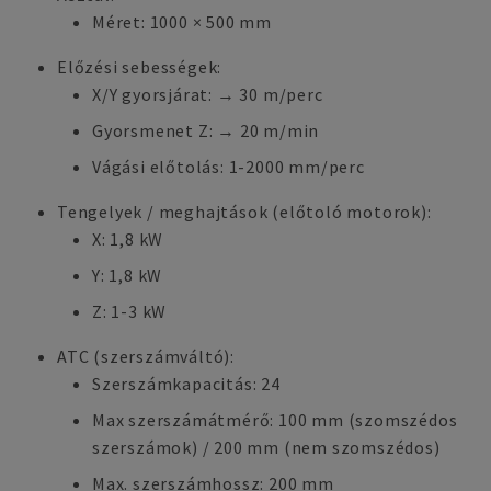
Méret: 1000 × 500 mm
Előzési sebességek:
X/Y gyorsjárat: → 30 m/perc
Gyorsmenet Z: → 20 m/min
Vágási előtolás: 1-2000 mm/perc
Tengelyek / meghajtások (előtoló motorok):
X: 1,8 kW
Y: 1,8 kW
Z: 1-3 kW
ATC (szerszámváltó):
Szerszámkapacitás: 24
Max szerszámátmérő: 100 mm (szomszédos
szerszámok) / 200 mm (nem szomszédos)
Max. szerszámhossz: 200 mm