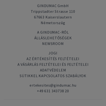
GINDUMAC GmbH
Trippstadter Strasse 110
67663 Kaiserslautern
Németország
A GINDUMAC-RÓL
ÁLLÁSLEHETŐSÉGEK
NEWSROOM
JOGI
AZ ÉRTÉKESÍTÉS FELTÉTELEI
A VÁSÁRLÁS FELTÉTELEI ÉS FELTÉTELEI
ADATVÉDELEM
SÜTIKKEL KAPCSOLATOS SZABÁLYOK
ertekesites@gindumac.hu
+49 631 343738 20