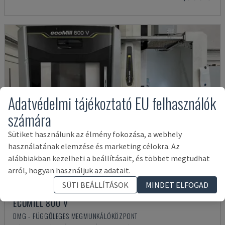
Adatvédelmi tájékoztató EU felhasználók
számára
Sütiket használunk az élmény fokozása, a webhely
használatának elemzése és marketing célokra. Az
alábbiakban kezelheti a beállításait, és többet megtudhat
arról, hogyan használjuk az adatait.
SÜTI BEÁLLÍTÁSOK
MINDET ELFOGAD
ECOMILL 800 V
DMG - FÜGGŐLEGES MEGMUNKÁLÓKÖZPONT