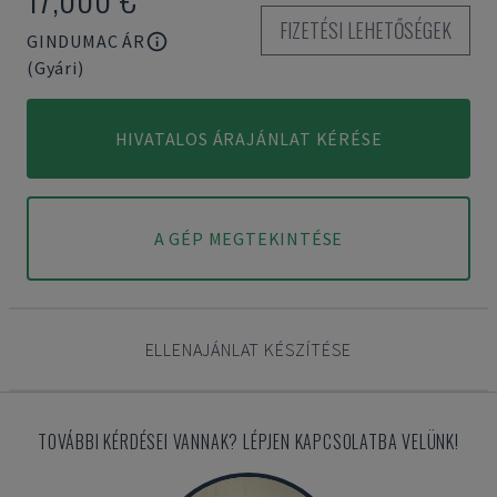
FIZETÉSI LEHETŐSÉGEK
GINDUMAC ÁR
(Gyári)
HIVATALOS ÁRAJÁNLAT KÉRÉSE
A GÉP MEGTEKINTÉSE
ELLENAJÁNLAT KÉSZÍTÉSE
TOVÁBBI KÉRDÉSEI VANNAK? LÉPJEN KAPCSOLATBA VELÜNK!