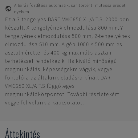
A leírás fordítása automatikusan történt, mutassa eredeti
nyelven.
Ez a 3 tengelyes DART VMC650 XL/A T.S. 2000-ben
készült. X-tengelyének elmozdulása 800 mm, Y-
tengelyének elmozdulása 500 mm, Z-tengelyének
elmozdulása 510 mm. A gép 1000 × 500 mm-es
asztalmérettel és 400 kg maximális asztali
terheléssel rendelkezik. Ha kiváló minőségű
megmunkálási képességekre vágyik, vegye
fontolóra az általunk eladásra kínált DART
VMC650 XL/A T.S függőleges
megmunkálóközpontot. További részletekért
vegye fel velünk a kapcsolatot.
Áttekintés