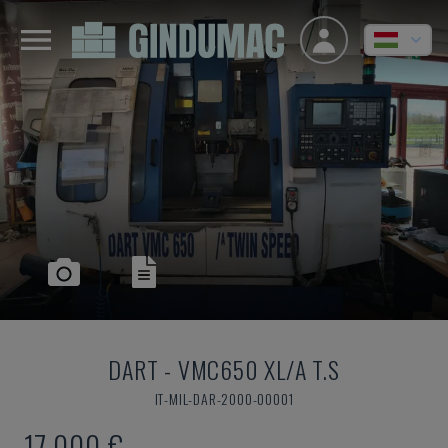
DART
-
VMC650 XL/A T.S
IT-MIL-DAR-2000-00001
17,000 €