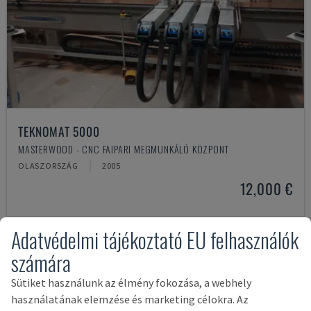
TEKNOMAT 5000
MASTERWOOD - CNC FAIPARI MEGMUNKÁLÓ KÖZPONT
OLASZORSZÁG
2005
12,000 €
Adatvédelmi tájékoztató EU felhasználók
számára
Sütiket használunk az élmény fokozása, a webhely
használatának elemzése és marketing célokra. Az