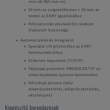
mm-ről 965 mm-re).
50 mm-es szigetelőlemez + 10 mm-es
lemez az EHRT igazításához
Kétcsatornás vészleállító rendszer
(fokozott biztonság)
Automatizálás és integráció:
Speciális I/O jelinterfész az EHRT-
kommunikációhoz
Ethernet-kapcsolat (TCP/IP)
Fájlalapú protokoll: PRODUCED.TXT az
alkatrészkódok nyomon követéséhez
Kétirányú jelcsere (kész
alkatrészbetöltés, alkatrészbetöltés,
vészhelyzet)
Kiegészítő berendezések