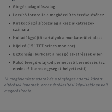
Görgős adagolószalag
Lassító fotocella a megközelítés érzékeléséhez
Kirakodó szállítószalag a kész alkatrészek
számára
Hulladékgyűjtő tartályok a munkaterület alatt
Kijelző (15" TFT színes monitor)
Biztonsági burkolat a mozgó alkatrészek ellen
Külső levegő-olajköd permetező berendezés (az
eredeti 6 literes egységet helyettesíti)
*A megjelenített adatok és a tényleges adatok között
eltérések lehetnek, ezt az értékesítési képviselőnek kell
megerősítenie.