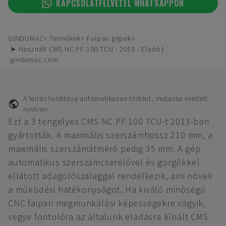
KAPCSOLATFELVÉTEL WHATSAPPON
GINDUMAC
Termékek
Faipari gépek
➤ Használt CMS NC PF 100 TCU - 2013 - Eladó |
gindumac.com
A leírás fordítása automatikusan történt, mutassa eredeti
nyelven.
Ezt a 3 tengelyes CMS NC PF 100 TCU-t 2013-ban
gyártották. A maximális szerszámhossz 210 mm, a
maximális szerszámátmérő pedig 35 mm. A gép
automatikus szerszámcserélővel és görgőkkel
ellátott adagolószalaggal rendelkezik, ami növeli
a működési hatékonyságot. Ha kiváló minőségű
CNC faipari megmunkálási képességekre vágyik,
vegye fontolóra az általunk eladásra kínált CMS