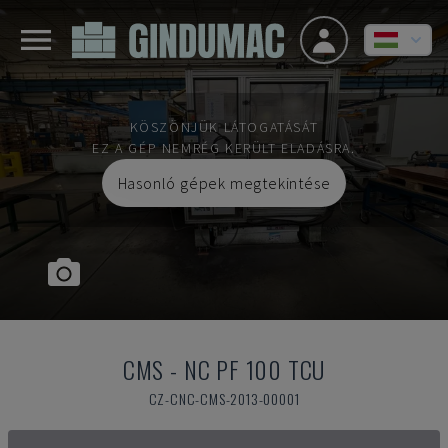
KÖSZÖNJÜK LÁTOGATÁSÁT
EZ A GÉP NEMRÉG KERÜLT ELADÁSRA.
Hasonló gépek megtekintése
CMS
-
NC PF 100 TCU
CZ-CNC-CMS-2013-00001