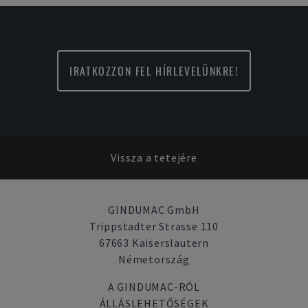
IRATKOZZON FEL HÍRLEVELÜNKRE!
Vissza a tetejére
GINDUMAC GmbH
Trippstadter Strasse 110
67663 Kaiserslautern
Németország
A GINDUMAC-RÓL
ÁLLÁSLEHETŐSÉGEK