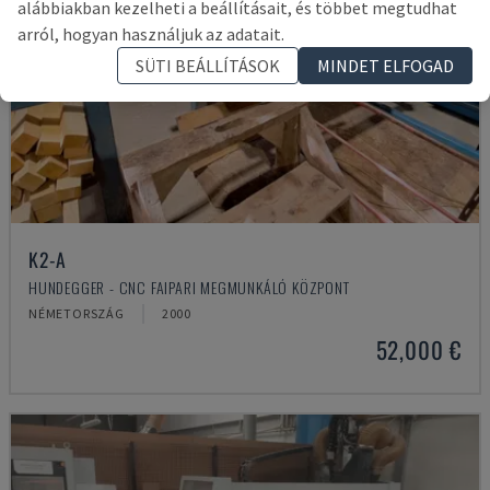
alábbiakban kezelheti a beállításait, és többet megtudhat
arról, hogyan használjuk az adatait.
SÜTI BEÁLLÍTÁSOK
MINDET ELFOGAD
K2-A
HUNDEGGER - CNC FAIPARI MEGMUNKÁLÓ KÖZPONT
NÉMETORSZÁG
2000
52,000 €