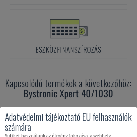
ESZKÖZFINANSZÍROZÁS
Kapcsolódó termékek a következőhöz:
Bystronic
Xpert 40/1030
Adatvédelmi tájékoztató EU felhasználók
számára
Sütiket használunk az élmény fokozása, a webhely