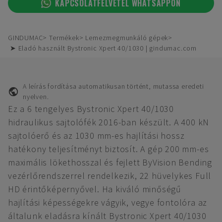
KAPCSOLATFELVÉTEL WHATSAPPON
GINDUMAC
Termékek
Lemezmegmunkáló gépek
➤ Eladó használt Bystronic Xpert 40/1030 | gindumac.com
A leírás fordítása automatikusan történt, mutassa eredeti
nyelven.
Ez a 6 tengelyes Bystronic Xpert 40/1030
hidraulikus sajtolófék 2016-ban készült. A 400 kN
sajtolóerő és az 1030 mm-es hajlítási hossz
hatékony teljesítményt biztosít. A gép 200 mm-es
maximális lökethosszal és fejlett ByVision Bending
vezérlőrendszerrel rendelkezik, 22 hüvelykes Full
HD érintőképernyővel. Ha kiváló minőségű
hajlítási képességekre vágyik, vegye fontolóra az
általunk eladásra kínált Bystronic Xpert 40/1030