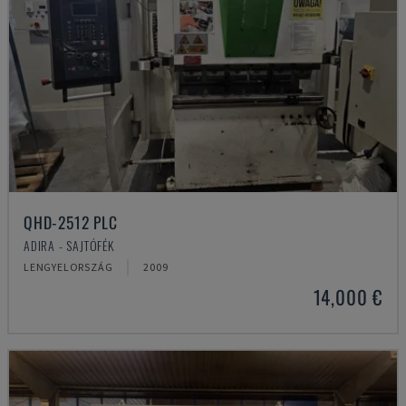
QHD-2512 PLC
ADIRA - SAJTÓFÉK
LENGYELORSZÁG
2009
14,000 €