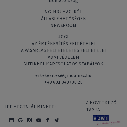
Németország
A GINDUMAC-RÓL
ÁLLÁSLEHETŐSÉGEK
NEWSROOM
JOGI
AZ ÉRTÉKESÍTÉS FELTÉTELEI
A VÁSÁRLÁS FELTÉTELEI ÉS FELTÉTELEI
ADATVÉDELEM
SÜTIKKEL KAPCSOLATOS SZABÁLYOK
ertekesites@gindumac.hu
+49 631 343738 20
A KÖVETKEZŐ
ITT MEGTALÁL MINKET:
TAGJA: