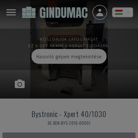
KÖSZÖNJÜK LÁTOGATÁSÁT
EZ A GÉP NEMRÉG KERÜLT ELADÁSRA.
Hasonló gépek megtekintése
Bystronic
-
Xpert 40/1030
DE-BEN-BYS-2016-00001