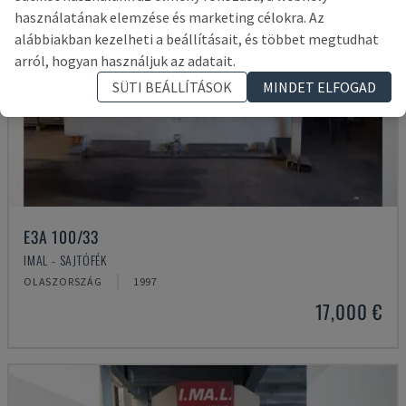
használatának elemzése és marketing célokra. Az
alábbiakban kezelheti a beállításait, és többet megtudhat
arról, hogyan használjuk az adatait.
SÜTI BEÁLLÍTÁSOK
MINDET ELFOGAD
E3A 100/33
IMAL - SAJTÓFÉK
OLASZORSZÁG
1997
17,000 €