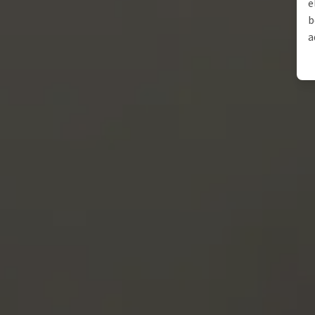
e
b
a