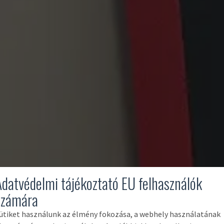
Adatvédelmi tájékoztató EU felhasználók
számára
ütiket használunk az élmény fokozása, a webhely használatának