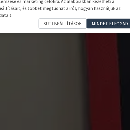
lemzése és marketing célokra. Az alábbiakban kezelheti a
eállításait, és többet megtudhat arról, hogyan használjuk az
datait.
SÜTI BEÁLLÍTÁSOK
MINDET ELFOGAD