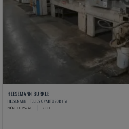
HEESEMANN BÜRKLE
HEESEMANN - TELJES GYÁRTÓSOR (FA)
NÉMETORSZÁG
2001