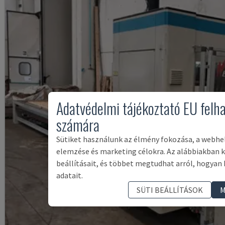
Adatvédelmi tájékoztató EU felh
számára
Sütiket használunk az élmény fokozása, a webhe
elemzése és marketing célokra. Az alábbiakban k
beállításait, és többet megtudhat arról, hogyan 
adatait.
SÜTI BEÁLLÍTÁSOK
M