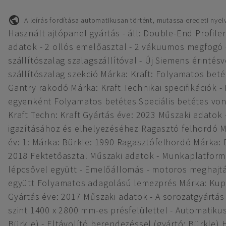
A leírás fordítása automatikusan történt, mutassa eredeti nyel
Használt ajtópanel gyártás - áll: Double-End Profile
adatok - 2 ollós emelőasztal - 2 vákuumos megfogó
szállítószalag szalagszállítóval - Új Siemens érinté
szállítószalag szekció Márka: Kraft: Folyamatos beté
Gantry rakodó Márka: Kraft Technikai specifikációk 
egyenként Folyamatos betétes Speciális betétes vo
Kraft Techn: Kraft Gyártás éve: 2023 Műszaki adatok
igazításához és elhelyezéséhez Ragasztó felhordó Má
év: 1: Márka: Bürkle: 1990 Ragasztófelhordó Márka: 
2018 Fektetőasztal Műszaki adatok - Munkaplatform
lépcsővel együtt - Emelőállomás - motoros meghajtá
együtt Folyamatos adagolású lemezprés Márka: Kup
Gyártás éve: 2017 Műszaki adatok - A sorozatgyártás
szint 1400 x 2800 mm-es présfelülettel - Automatiku
Bürkle) - Eltávolító berendezéssel (gyártó: Bürkle)