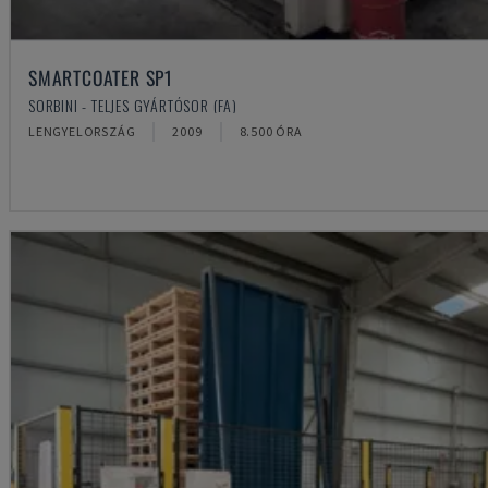
SMARTCOATER SP1
SORBINI - TELJES GYÁRTÓSOR (FA)
LENGYELORSZÁG
2009
8.500 ÓRA