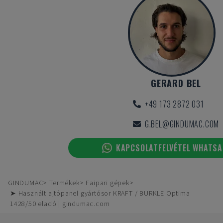
GERARD BEL
+49 173 2872 031
G.BEL@GINDUMAC.COM
KAPCSOLATFELVÉTEL WHATS
GINDUMAC
Termékek
Faipari gépek
➤ Használt ajtópanel gyártósor KRAFT / BURKLE Optima
1428/50 eladó | gindumac.com