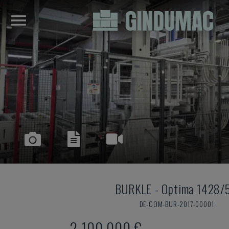
BURKLE
-
Optima 1428/
DE-COM-BUR-2017-00001
2,100,000 €