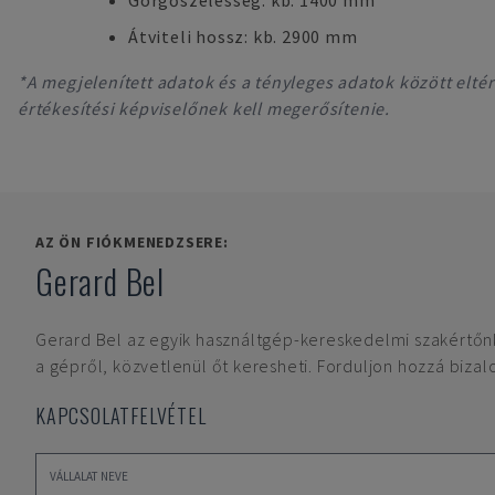
Görgőszélesség: kb. 1400 mm
Átviteli hossz: kb. 2900 mm
*A megjelenített adatok és a tényleges adatok között eltér
értékesítési képviselőnek kell megerősítenie.
AZ ÖN FIÓKMENEDZSERE:
Gerard Bel
Gerard Bel
az egyik használtgép-kereskedelmi szakértőn
a gépről, közvetlenül őt keresheti. Forduljon hozzá biza
KAPCSOLATFELVÉTEL