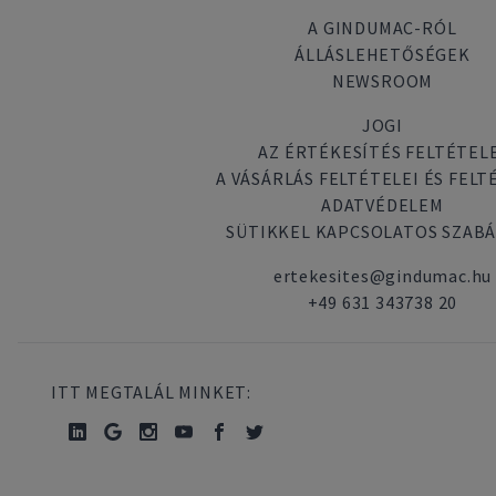
A GINDUMAC-RÓL
ÁLLÁSLEHETŐSÉGEK
NEWSROOM
JOGI
AZ ÉRTÉKESÍTÉS FELTÉTEL
A VÁSÁRLÁS FELTÉTELEI ÉS FELT
ADATVÉDELEM
SÜTIKKEL KAPCSOLATOS SZAB
ertekesites@gindumac.hu
+49 631 343738 20
ITT MEGTALÁL MINKET: