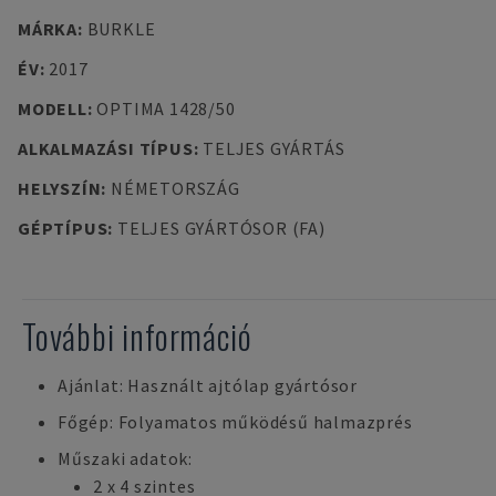
MÁRKA
:
BURKLE
ÉV
:
2017
MODELL
:
OPTIMA 1428/50
ALKALMAZÁSI TÍPUS
:
TELJES GYÁRTÁS
HELYSZÍN
:
NÉMETORSZÁG
GÉPTÍPUS
:
TELJES GYÁRTÓSOR (FA)
További információ
Ajánlat: Használt ajtólap gyártósor
Főgép: Folyamatos működésű halmazprés
Műszaki adatok:
2 x 4 szintes