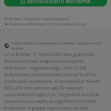
KAPCSOLATFELVÉTEL WHATSAPPON
GINDUMAC
Termékek
Szerszámgépek
➤ Eladó használt Brother TC 31AN | gindumac.com
A leírás fordítása automatikusan történt, mutassa eredeti
nyelven.
Ezt a Brother TC 31AN-t 2007-ben gyártották.
Robusztus Fanuc megmunkálóközpont-
vezérléssel, nagysebességű, akár 22 000
fordulat/perc fordulatszámú orsóval és BT30
orsókúppal rendelkezik. A munkaasztal mérete
500 x 270 mm, amelyet egy 26 rekeszes
szerszámtároló egészít ki. Forgóváltó asztallal
specializálva a hatékony rögzítőeszköz-töltés
érdekében. A géppel kapcsolatos további