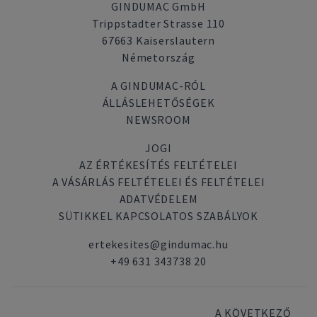
GINDUMAC GmbH
Trippstadter Strasse 110
67663 Kaiserslautern
Németország
A GINDUMAC-RÓL
ÁLLÁSLEHETŐSÉGEK
NEWSROOM
JOGI
AZ ÉRTÉKESÍTÉS FELTÉTELEI
A VÁSÁRLÁS FELTÉTELEI ÉS FELTÉTELEI
ADATVÉDELEM
SÜTIKKEL KAPCSOLATOS SZABÁLYOK
ertekesites@gindumac.hu
+49 631 343738 20
A KÖVETKEZŐ