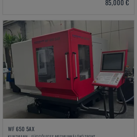
85,000 €
WF 650 5AX
KUNZMANN - FÜGGŐLEGES MEGMUNKÁLÓKÖZPONT