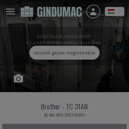
KÖSZÖNJÜK LÁTOGATÁSÁT
EZ A GÉP NEMRÉG KERÜLT ELADÁSRA.
Hasonló gépek megtekintése
Brother
-
TC 31AN
DE-MIL-BRO-2007-00001