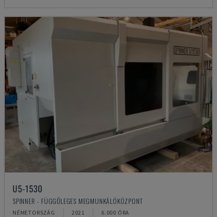
U5-1530
SPINNER - FÜGGŐLEGES MEGMUNKÁLÓKÖZPONT
NÉMETORSZÁG
2021
6.000 ÓRA