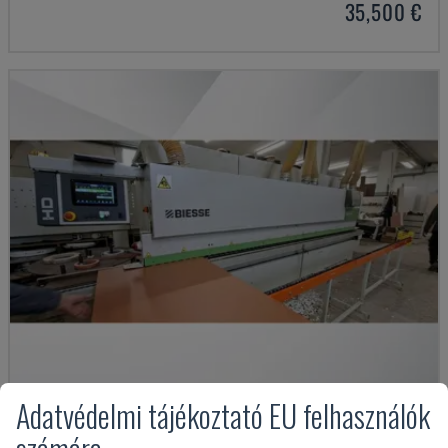
35,500 €
Adatvédelmi tájékoztató EU felhasználók
JADE 340