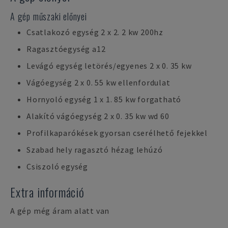
A gép műszaki előnyei
Csatlakozó egység 2 x 2. 2 kw 200hz
Ragasztóegység a12
Levágó egység letörés/egyenes 2 x 0. 35 kw
Vágóegység 2 x 0. 55 kw ellenfordulat
Hornyoló egység 1 x 1. 85 kw forgatható
Alakító vágóegység 2 x 0. 35 kw wd 60
Profilkaparókések gyorsan cserélhető fejekkel
Szabad hely ragasztó hézag lehúzó
Csiszoló egység
Extra információ
A gép még áram alatt van