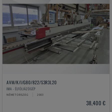
AVM/K/I/G80/822/S3R3L20
IMA - ÉLFÓLIÁZÓGÉP
NÉMETORSZÁG
2003
38,400 €