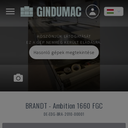
KÖSZÖNJÜK LÁTOGATÁSÁT
EZ A GÉP NEMRÉG KERÜLT ELADÁSRA.
Hasonló gépek megtekintése
BRANDT
-
Ambition 1660 FGC
DE-EDG-BRA-2010-00001