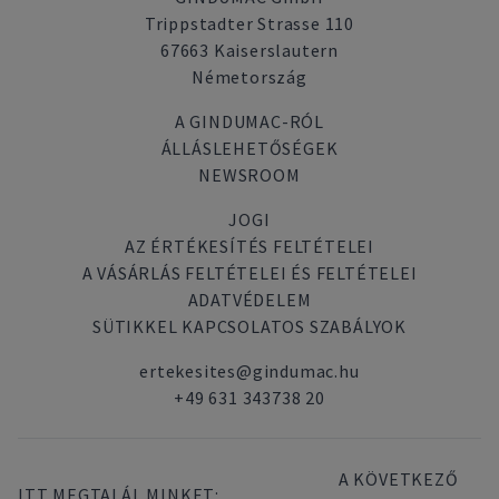
Trippstadter Strasse 110
67663 Kaiserslautern
Németország
A GINDUMAC-RÓL
ÁLLÁSLEHETŐSÉGEK
NEWSROOM
JOGI
AZ ÉRTÉKESÍTÉS FELTÉTELEI
A VÁSÁRLÁS FELTÉTELEI ÉS FELTÉTELEI
ADATVÉDELEM
SÜTIKKEL KAPCSOLATOS SZABÁLYOK
ertekesites@gindumac.hu
+49 631 343738 20
A KÖVETKEZŐ
ITT MEGTALÁL MINKET: