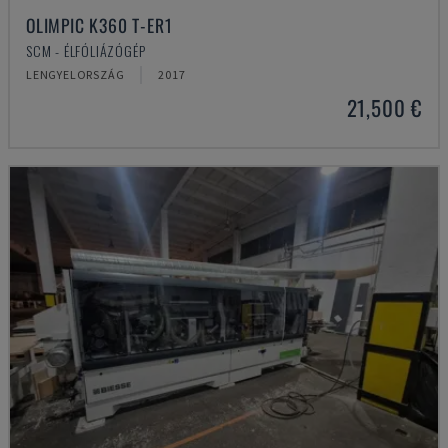
OLIMPIC K360 T-ER1
SCM - ÉLFÓLIÁZÓGÉP
LENGYELORSZÁG
2017
21,500 €