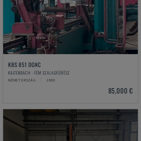
KBS 851 DGNC
KALTENBACH - FÉM SZALAGFŰRÉSZ
NÉMETORSZÁG
2000
85,000 €