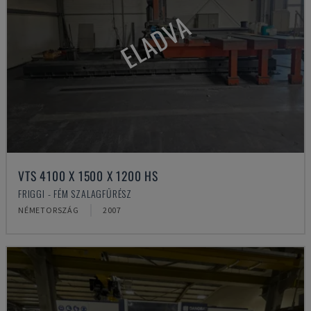
ELADVA
VTS 4100 X 1500 X 1200 HS
FRIGGI - FÉM SZALAGFŰRÉSZ
NÉMETORSZÁG
2007