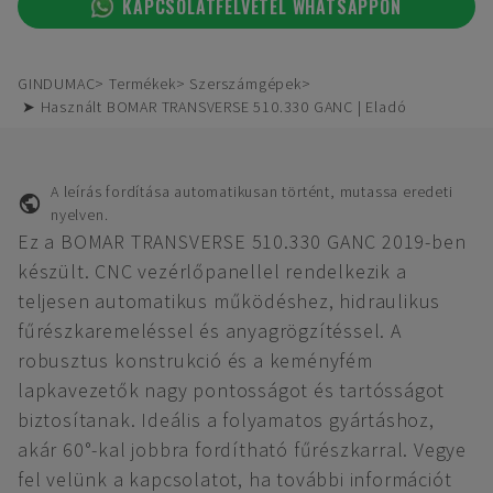
KAPCSOLATFELVÉTEL WHATSAPPON
GINDUMAC
Termékek
Szerszámgépek
➤ Használt BOMAR TRANSVERSE 510.330 GANC | Eladó
A leírás fordítása automatikusan történt, mutassa eredeti
nyelven.
Ez a BOMAR TRANSVERSE 510.330 GANC 2019-ben
készült. CNC vezérlőpanellel rendelkezik a
teljesen automatikus működéshez, hidraulikus
fűrészkaremeléssel és anyagrögzítéssel. A
robusztus konstrukció és a keményfém
lapkavezetők nagy pontosságot és tartósságot
biztosítanak. Ideális a folyamatos gyártáshoz,
akár 60°-kal jobbra fordítható fűrészkarral. Vegye
fel velünk a kapcsolatot, ha további információt