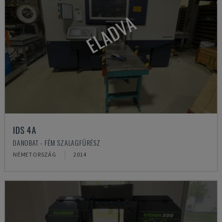
ELADVA
IDS 4A
DANOBAT - FÉM SZALAGFŰRÉSZ
NÉMETORSZÁG
2014