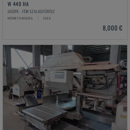
W 440 HA
JAESPA - FÉM SZALAGFŰRÉSZ
NÉMETORSZÁG
2015
8,000 €