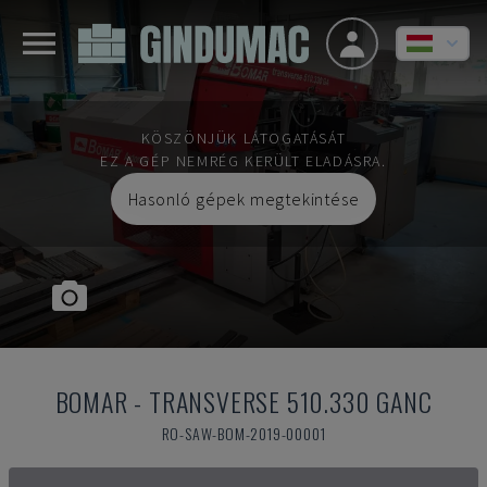
KÖSZÖNJÜK LÁTOGATÁSÁT
EZ A GÉP NEMRÉG KERÜLT ELADÁSRA.
Hasonló gépek megtekintése
BOMAR
-
TRANSVERSE 510.330 GANC
RO-SAW-BOM-2019-00001