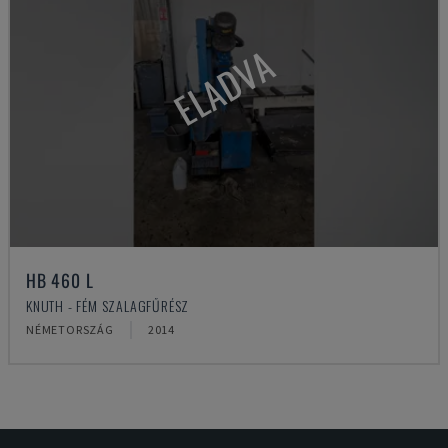
ELADVA
HB 460 L
KNUTH - FÉM SZALAGFŰRÉSZ
NÉMETORSZÁG
2014