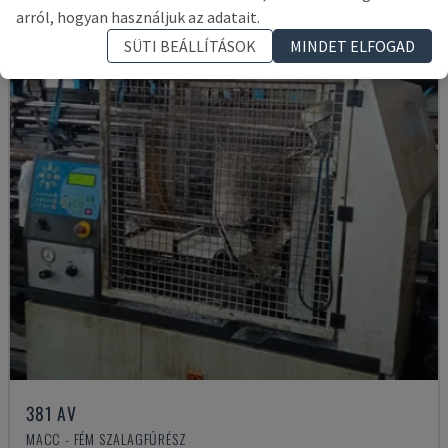
arról, hogyan használjuk az adatait.
SÜTI BEÁLLÍTÁSOK
MINDET ELFOGAD
381 AV
MACC - FÉM SZALAGFŰRÉSZ