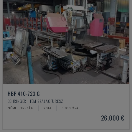
HBP 410-723 G
BEHRINGER - FÉM SZALAGFŰRÉSZ
NÉMETORSZÁG
2014
5.900 ÓRA
26,000 €