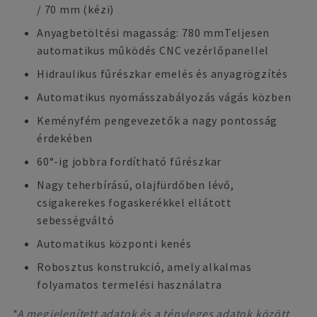
/ 70 mm (kézi)
Anyagbetöltési magasság: 780 mmTeljesen
automatikus működés CNC vezérlőpanellel
Hidraulikus fűrészkar emelés és anyagrögzítés
Automatikus nyomásszabályozás vágás közben
Keményfém pengevezetők a nagy pontosság
érdekében
60°-ig jobbra fordítható fűrészkar
Nagy teherbírású, olajfürdőben lévő,
csigakerekes fogaskerékkel ellátott
sebességváltó
Automatikus központi kenés
Robosztus konstrukció, amely alkalmas
folyamatos termelési használatra
*A megjelenített adatok és a tényleges adatok között