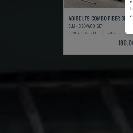
e
b
a
ADIGE LT9 COMBO FIBER 3KW
BLM - CSŐVÁGÓ GÉP
LENGYELORSZÁG
2012
180,0