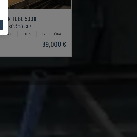
ASER TUBE 5000
F - CSŐVÁGÓ GÉP
ORSZÁG
2015
67.121 ÓRA
89,000 €