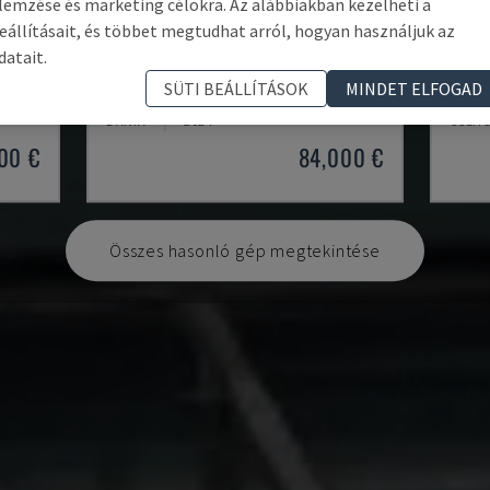
lemzése és marketing célokra. Az alábbiakban kezelheti a
eállításait, és többet megtudhat arról, hogyan használjuk az
datait.
T2-65-3000W
TRUL
SÜTI BEÁLLÍTÁSOK
MINDET ELFOGAD
BODOR - CSŐVÁGÓ GÉP
TRUMP
DÁNIA
2024
CSEH
00 €
84,000 €
Összes hasonló gép megtekintése