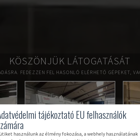
KÖSZÖNJÜK LÁTOGATÁSÁT
ADÁSRA.
FEDEZZEN FEL HASONLÓ ELÉRHETŐ GÉPEKET, VA
Adatvédelmi tájékoztató EU felhasználók
számára
ütiket használunk az élmény fokozása, a webhely használatának