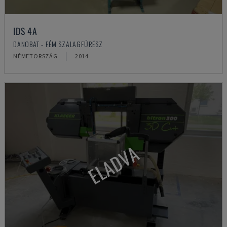
IDS 4A
DANOBAT - FÉM SZALAGFŰRÉSZ
NÉMETORSZÁG
2014
ELADVA