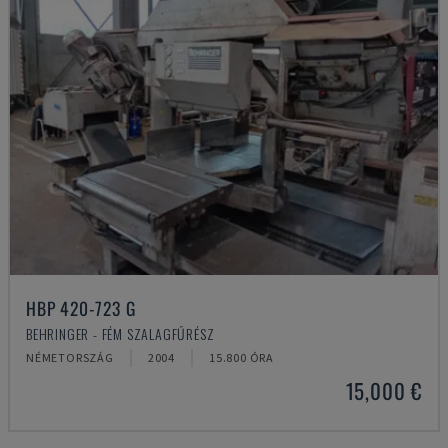
HBP 420-723 G
BEHRINGER - FÉM SZALAGFŰRÉSZ
NÉMETORSZÁG
2004
15.800 ÓRA
15,000 €