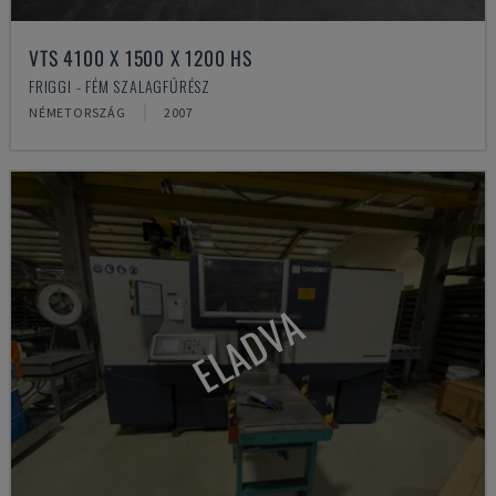
VTS 4100 X 1500 X 1200 HS
FRIGGI - FÉM SZALAGFŰRÉSZ
NÉMETORSZÁG
2007
ELADVA