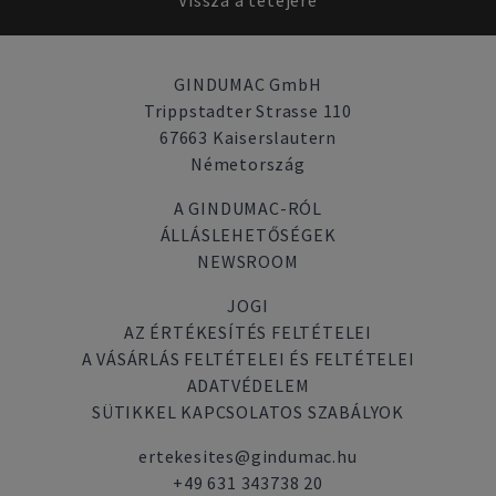
Vissza a tetejére
GINDUMAC GmbH
Trippstadter Strasse 110
67663 Kaiserslautern
Németország
A GINDUMAC-RÓL
ÁLLÁSLEHETŐSÉGEK
NEWSROOM
JOGI
AZ ÉRTÉKESÍTÉS FELTÉTELEI
A VÁSÁRLÁS FELTÉTELEI ÉS FELTÉTELEI
ADATVÉDELEM
SÜTIKKEL KAPCSOLATOS SZABÁLYOK
ertekesites@gindumac.hu
+49 631 343738 20