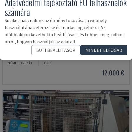
Adatvédelmi tájékoztató EU felhasználók
számára
Sütiket használunk az élmény fokozása, a webhely
használatának elemzése és marketing célokra. Az
alábbiakban kezelheti a beállításait, és többet megtudhat
arról, hogyan használjuk az adatait.
2MF/AUT 800 X 800 2C
SÜTI BEÁLLÍTÁSOK
MINDET ELFOGAD
FRIGGI - FÉM SZALAGFŰRÉSZ
NÉMETORSZÁG
1993
12,000 €