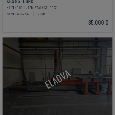
KBS 851 DGNC
KALTENBACH - FÉM SZALAGFŰRÉSZ
NÉMETORSZÁG
2000
85,000 €
ELADVA