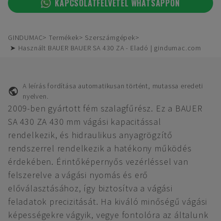
KAPCSOLATFELVÉTEL WHATSAPPON
GINDUMAC
Termékek
Szerszámgépek
➤ Használt BAUER BAUER SA 430 ZA - Eladó | gindumac.com
A leírás fordítása automatikusan történt, mutassa eredeti
nyelven.
2009-ben gyártott fém szalagfűrész. Ez a BAUER
SA 430 ZA 430 mm vágási kapacitással
rendelkezik, és hidraulikus anyagrögzítő
rendszerrel rendelkezik a hatékony működés
érdekében. Érintőképernyős vezérléssel van
felszerelve a vágási nyomás és erő
előválasztásához, így biztosítva a vágási
feladatok precizitását. Ha kiváló minőségű vágási
képességekre vágyik, vegye fontolóra az általunk