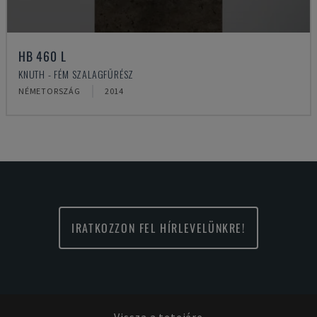
HB 460 L
KNUTH - FÉM SZALAGFŰRÉSZ
NÉMETORSZÁG
2014
IRATKOZZON FEL HÍRLEVELÜNKRE!