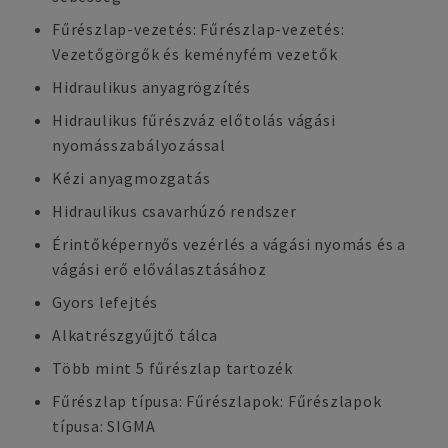
Fűrészlap-vezetés: Fűrészlap-vezetés:
Vezetőgörgők és keményfém vezetők
Hidraulikus anyagrögzítés
Hidraulikus fűrészváz előtolás vágási
nyomásszabályozással
Kézi anyagmozgatás
Hidraulikus csavarhúzó rendszer
Érintőképernyős vezérlés a vágási nyomás és a
vágási erő előválasztásához
Gyors lefejtés
Alkatrészgyűjtő tálca
Több mint 5 fűrészlap tartozék
Fűrészlap típusa: Fűrészlapok: Fűrészlapok
típusa: SIGMA