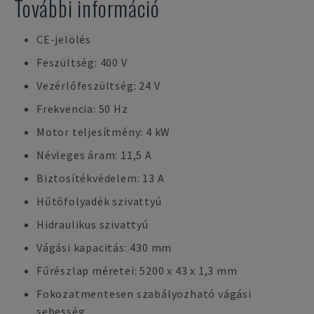
További információ
CE-jelölés
Feszültség: 400 V
Vezérlőfeszültség: 24 V
Frekvencia: 50 Hz
Motor teljesítmény: 4 kW
Névleges áram: 11,5 A
Biztosítékvédelem: 13 A
Hűtőfolyadék szivattyú
Hidraulikus szivattyú
Vágási kapacitás: 430 mm
Fűrészlap méretei: 5200 x 43 x 1,3 mm
Fokozatmentesen szabályozható vágási
sebesség