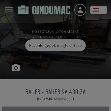
KÖSZÖNJÜK LÁTOGATÁSÁT
EZ A GÉP NEMRÉG KERÜLT ELADÁSRA.
Hasonló gépek megtekintése
BAUER
-
BAUER SA 430 ZA
DE-SAW-BAU-2009-00001