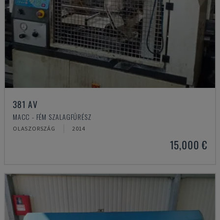
381 AV
MACC - FÉM SZALAGFŰRÉSZ
OLASZORSZÁG
2014
15,000 €