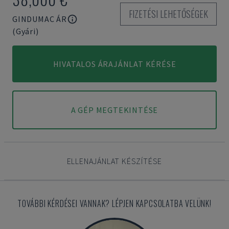
FIZETÉSI LEHETŐSÉGEK
GINDUMAC ÁR
(Gyári)
HIVATALOS ÁRAJÁNLAT KÉRÉSE
A GÉP MEGTEKINTÉSE
ELLENAJÁNLAT KÉSZÍTÉSE
TOVÁBBI KÉRDÉSEI VANNAK? LÉPJEN KAPCSOLATBA VELÜNK!