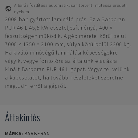
A leírás fordítása automatikusan történt, mutassa eredeti
nyelven.
2008-ban gyártott lamináló prés. Ez a Barberan
PUR 46 L 45,5 kW összteljesítményű, 400 V
feszültségen működik. A gép méretei körülbelül
7000 × 1350 × 2100 mm, súlya körülbelül 2200 kg.
Ha kiváló minőségű laminálási képességekre
vágyik, vegye fontolóra az általunk eladásra
kínált Barberan PUR 46 L gépet. Vegye fel velünk
a kapcsolatot, ha további részleteket szeretne
megtudni erről a gépről.
Áttekintés
MÁRKA
:
BARBERAN