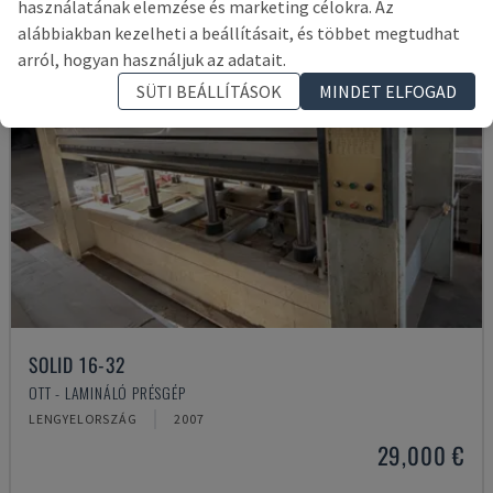
használatának elemzése és marketing célokra. Az
alábbiakban kezelheti a beállításait, és többet megtudhat
arról, hogyan használjuk az adatait.
SÜTI BEÁLLÍTÁSOK
MINDET ELFOGAD
SOLID 16-32
OTT - LAMINÁLÓ PRÉSGÉP
LENGYELORSZÁG
2007
29,000 €