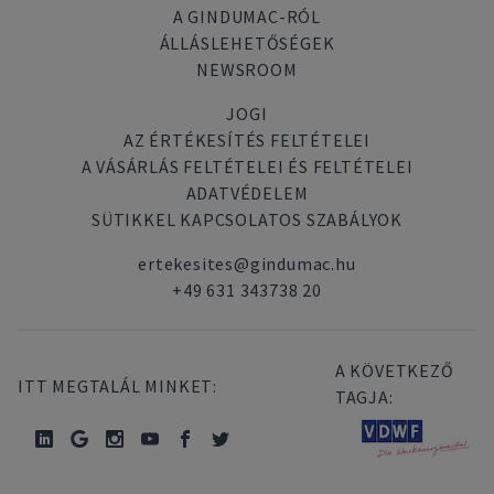
A GINDUMAC-RÓL
ÁLLÁSLEHETŐSÉGEK
NEWSROOM
JOGI
AZ ÉRTÉKESÍTÉS FELTÉTELEI
A VÁSÁRLÁS FELTÉTELEI ÉS FELTÉTELEI
ADATVÉDELEM
SÜTIKKEL KAPCSOLATOS SZABÁLYOK
ertekesites@gindumac.hu
+49 631 343738 20
A KÖVETKEZŐ
ITT MEGTALÁL MINKET:
TAGJA: