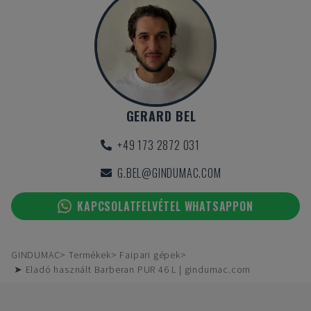
GERARD BEL
+49 173 2872 031
G.BEL@GINDUMAC.COM
KAPCSOLATFELVÉTEL WHATSAPPON
GINDUMAC
Termékek
Faipari gépek
➤ Eladó használt Barberan PUR 46 L | gindumac.com