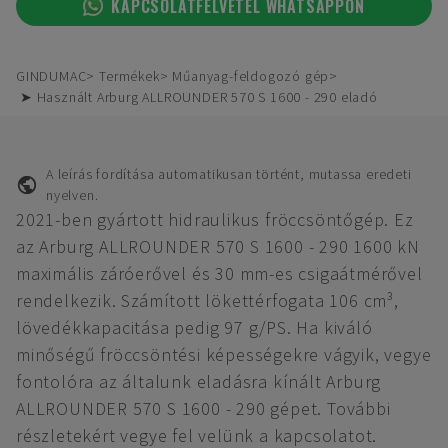
KAPCSOLATFELVÉTEL WHATSAPPON
GINDUMAC
Termékek
Műanyag-feldogozó gép
➤ Használt Arburg ALLROUNDER 570 S 1600 - 290 eladó
A leírás fordítása automatikusan történt, mutassa eredeti
nyelven.
2021-ben gyártott hidraulikus fröccsöntőgép. Ez
az Arburg ALLROUNDER 570 S 1600 - 290 1600 kN
maximális záróerővel és 30 mm-es csigaátmérővel
rendelkezik. Számított lökettérfogata 106 cm³,
lövedékkapacitása pedig 97 g/PS. Ha kiváló
minőségű fröccsöntési képességekre vágyik, vegye
fontolóra az általunk eladásra kínált Arburg
ALLROUNDER 570 S 1600 - 290 gépet. További
részletekért vegye fel velünk a kapcsolatot.