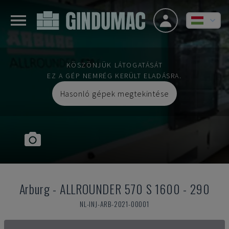
KÖSZÖNJÜK LÁTOGATÁSÁT
EZ A GÉP NEMRÉG KERÜLT ELADÁSRA.
Hasonló gépek megtekintése
Arburg
-
ALLROUNDER 570 S 1600 - 290
NL-INJ-ARB-2021-00001