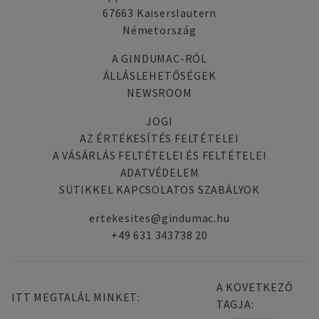
67663 Kaiserslautern
Németország
A GINDUMAC-RÓL
ÁLLÁSLEHETŐSÉGEK
NEWSROOM
JOGI
AZ ÉRTÉKESÍTÉS FELTÉTELEI
A VÁSÁRLÁS FELTÉTELEI ÉS FELTÉTELEI
ADATVÉDELEM
SÜTIKKEL KAPCSOLATOS SZABÁLYOK
ertekesites@gindumac.hu
+49 631 343738 20
A KÖVETKEZŐ
ITT MEGTALÁL MINKET:
TAGJA: