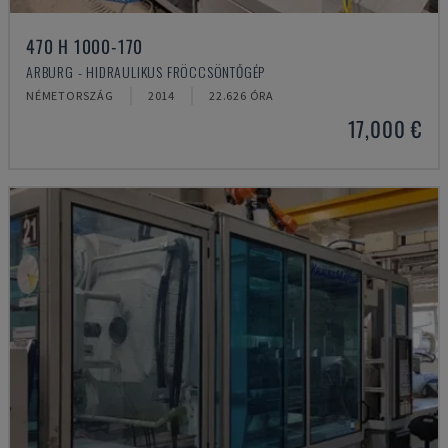
470 H 1000-170
ARBURG - HIDRAULIKUS FRÖCCSÖNTŐGÉP
NÉMETORSZÁG
2014
22.626 ÓRA
17,000 €