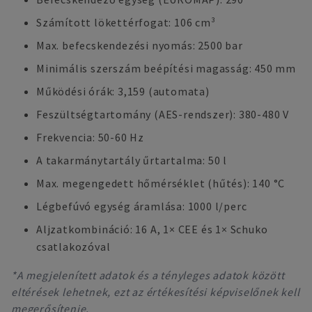
Számított lökettérfogat: 106 cm³
Max. befecskendezési nyomás: 2500 bar
Minimális szerszám beépítési magasság: 450 mm
Működési órák: 3,159 (automata)
Feszültségtartomány (AES-rendszer): 380-480 V
Frekvencia: 50-60 Hz
A takarmánytartály űrtartalma: 50 l
Max. megengedett hőmérséklet (hűtés): 140 °C
Légbefúvó egység áramlása: 1000 l/perc
Aljzatkombináció: 16 A, 1× CEE és 1× Schuko
csatlakozóval
*A megjelenített adatok és a tényleges adatok között
eltérések lehetnek, ezt az értékesítési képviselőnek kell
megerősítenie.