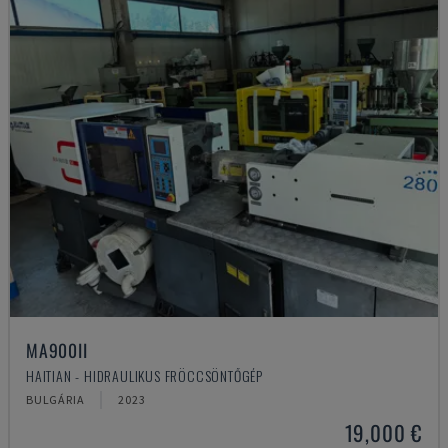
MA900ІІ
HAITIAN - HIDRAULIKUS FRÖCCSÖNTŐGÉP
BULGÁRIA
2023
19,000 €