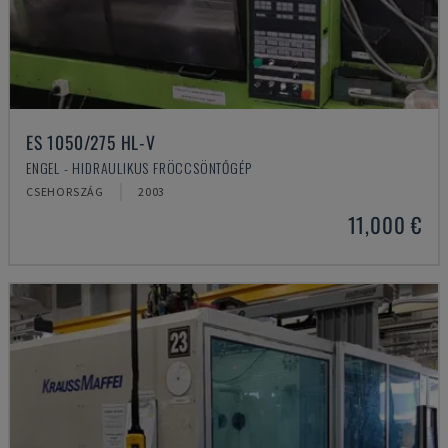
ES 1050/275 HL-V
ENGEL - HIDRAULIKUS FRÖCCSÖNTŐGÉP
CSEHORSZÁG
2003
11,000 €