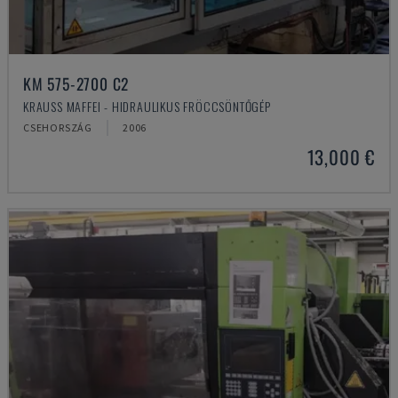
KM 575-2700 C2
KRAUSS MAFFEI - HIDRAULIKUS FRÖCCSÖNTŐGÉP
CSEHORSZÁG
2006
13,000 €