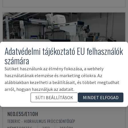
Adatvédelmi tájékoztató EU felhasználók
számára
Sütiket használunk az élmény fokozása, a webhely
használatának elemzése és marketing célokra. Az
alábbiakban kezelheti a beállításait, és többet megtudhat
arról, hogyan használjuk az adatait.
SÜTI BEÁLLÍTÁSOK
MINDET ELFOGAD
NEO.E55/E110H
TEDERIC - HIDRAULIKUS FRÖCCSÖNTŐGÉP
NÉMETORSZÁG
2023
260 ÓRA