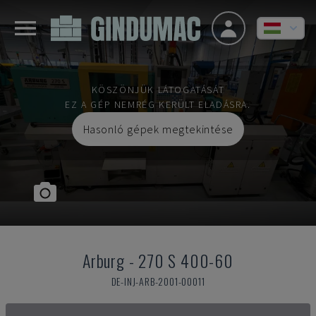
KÖSZÖNJÜK LÁTOGATÁSÁT
EZ A GÉP NEMRÉG KERÜLT ELADÁSRA.
Hasonló gépek megtekintése
Arburg
-
270 S 400-60
DE-INJ-ARB-2001-00011