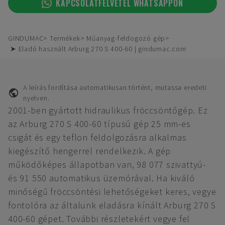
KAPCSOLATFELVÉTEL WHATSAPPON
GINDUMAC
Termékek
Műanyag-feldogozó gép
➤ Eladó használt Arburg 270 S 400-60 | gindumac.com
A leírás fordítása automatikusan történt, mutassa eredeti
nyelven.
2001-ben gyártott hidraulikus fröccsöntőgép. Ez
az Arburg 270 S 400-60 típusú gép 25 mm-es
csigát és egy teflon feldolgozásra alkalmas
kiegészítő hengerrel rendelkezik. A gép
működőképes állapotban van, 98 077 szivattyú-
és 91 550 automatikus üzemórával. Ha kiváló
minőségű fröccsöntési lehetőségeket keres, vegye
fontolóra az általunk eladásra kínált Arburg 270 S
400-60 gépet. További részletekért vegye fel