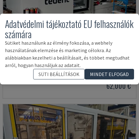
Adatvédelmi tájékoztató EU felhasználók
számára
Sütiket használunk az élmény fokozása, a webhely
használatának elemzése és marketing célokra. Az
alábbiakban kezelheti a beállításait, és többet megtudhat
NEO.E55/E110H
arról, hogyan használjuk az adatait.
TEDERIC - HIDRAULIKUS FRÖCCSÖNTŐGÉP
SÜTI BEÁLLÍTÁSOK
MINDET ELFOGAD
NÉMETORSZÁG
2023
260 ÓRA
62,000 €