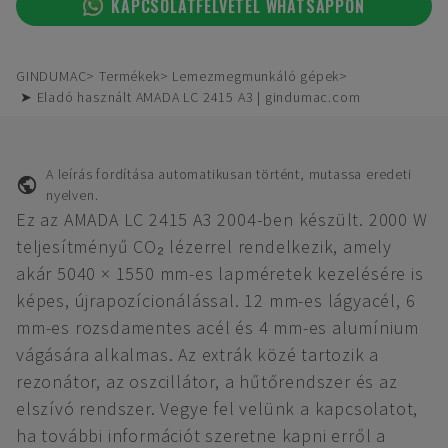
KAPCSOLATFELVÉTEL WHATSAPPON
GINDUMAC
Termékek
Lemezmegmunkáló gépek
➤ Eladó használt AMADA LC 2415 A3 | gindumac.com
A leírás fordítása automatikusan történt, mutassa eredeti
nyelven.
Ez az AMADA LC 2415 A3 2004-ben készült. 2000 W
teljesítményű CO₂ lézerrel rendelkezik, amely
akár 5040 × 1550 mm-es lapméretek kezelésére is
képes, újrapozícionálással. 12 mm-es lágyacél, 6
mm-es rozsdamentes acél és 4 mm-es alumínium
vágására alkalmas. Az extrák közé tartozik a
rezonátor, az oszcillátor, a hűtőrendszer és az
elszívó rendszer. Vegye fel velünk a kapcsolatot,
ha további információt szeretne kapni erről a