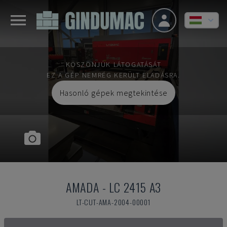
KÖSZÖNJÜK LÁTOGATÁSÁT
EZ A GÉP NEMRÉG KERÜLT ELADÁSRA.
Hasonló gépek megtekintése
AMADA
-
LC 2415 A3
LT-CUT-AMA-2004-00001