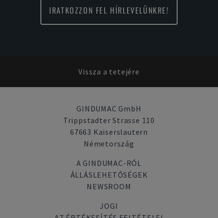
IRATKOZZON FEL HÍRLEVELÜNKRE!
Vissza a tetejére
GINDUMAC GmbH
Trippstadter Strasse 110
67663 Kaiserslautern
Németország
A GINDUMAC-RÓL
ÁLLÁSLEHETŐSÉGEK
NEWSROOM
JOGI
AZ ÉRTÉKESÍTÉS FELTÉTELEI