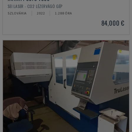
SEI LASER - CO2 LÉZERVÁGÓ GÉP
SZLOVÁKIA
2022
1.288 ÓRA
84,000 €