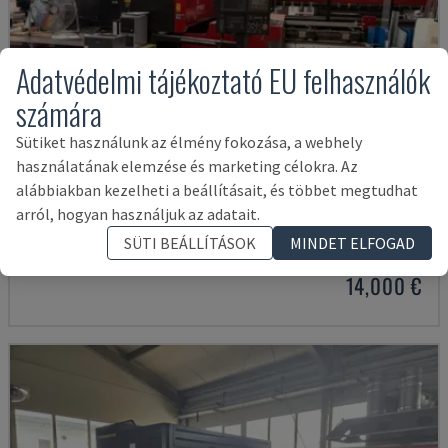
Adatvédelmi tájékoztató EU felhasználók
számára
Sütiket használunk az élmény fokozása, a webhely
használatának elemzése és marketing célokra. Az
alábbiakban kezelheti a beállításait, és többet megtudhat
LC-2415ΑIII
arról, hogyan használjuk az adatait.
AMADA - CO2 LÉZERVÁGÓ GÉP
SÜTI BEÁLLÍTÁSOK
MINDET ELFOGAD
SVÁJC
2000
23.000 ÓRA
14,000 €