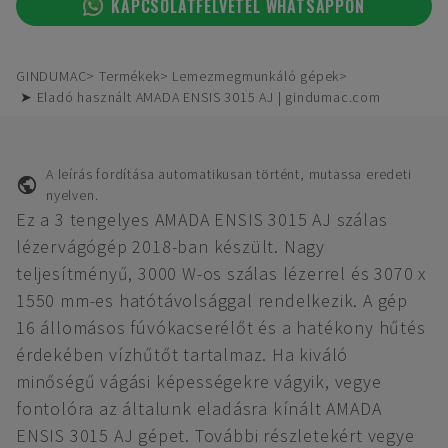
KAPCSOLATFELVÉTEL WHATSAPPON
GINDUMAC
Termékek
Lemezmegmunkáló gépek
➤ Eladó használt AMADA ENSIS 3015 AJ | gindumac.com
A leírás fordítása automatikusan történt, mutassa eredeti
nyelven.
Ez a 3 tengelyes AMADA ENSIS 3015 AJ szálas
lézervágógép 2018-ban készült. Nagy
teljesítményű, 3000 W-os szálas lézerrel és 3070 x
1550 mm-es hatótávolsággal rendelkezik. A gép
16 állomásos fúvókacserélőt és a hatékony hűtés
érdekében vízhűtőt tartalmaz. Ha kiváló
minőségű vágási képességekre vágyik, vegye
fontolóra az általunk eladásra kínált AMADA
ENSIS 3015 AJ gépet. További részletekért vegye