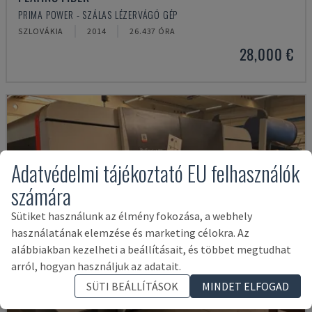
PRIMA POWER - SZÁLAS LÉZERVÁGÓ GÉP
SZLOVÁKIA
2014
26.437 ÓRA
28,000 €
Adatvédelmi tájékoztató EU felhasználók
számára
Sütiket használunk az élmény fokozása, a webhely
használatának elemzése és marketing célokra. Az
alábbiakban kezelheti a beállításait, és többet megtudhat
arról, hogyan használjuk az adatait.
SÜTI BEÁLLÍTÁSOK
MINDET ELFOGAD