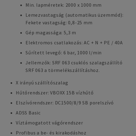
Min. lapméretek: 2000 x 1000 mm
Lemezvastagság (automatikus üzemmód):
Fekete vastagság: 0,8-25 mm
Gép magassága: 5,3 m
Elektromos csatlakozás: AC + N + PE / 40A
Sűrített levegő: 6 bar, 1000 l/min
Jellemzők: SRF 063 csuklós szalagszállító
SRF 063 a törmelékszállításhoz.
X irányú szállítószalag
Hűtőrendszer: VBOXX 15B vízhűtő
Elszívórendszer: DC1500/8/9 SB porelszívó
ADSS Basic
Víztámogatott vágórendszer
Profibus a be- és kirakodáshoz