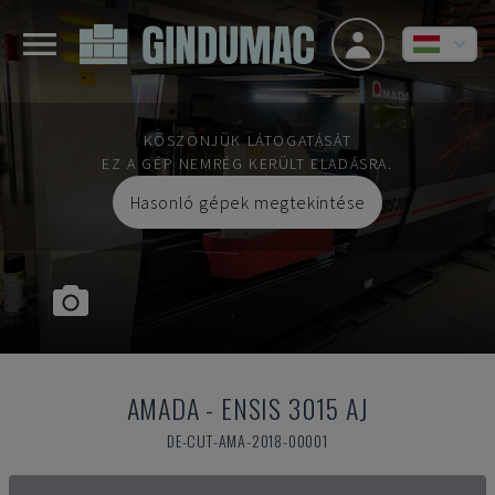
KÖSZÖNJÜK LÁTOGATÁSÁT
EZ A GÉP NEMRÉG KERÜLT ELADÁSRA.
Hasonló gépek megtekintése
AMADA
-
ENSIS 3015 AJ
DE-CUT-AMA-2018-00001