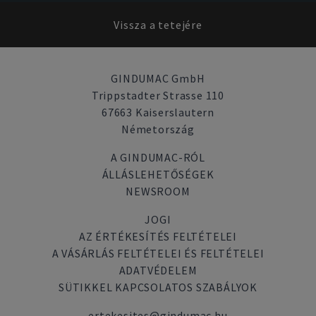
Vissza a tetejére
GINDUMAC GmbH
Trippstadter Strasse 110
67663 Kaiserslautern
Németország
A GINDUMAC-RÓL
ÁLLÁSLEHETŐSÉGEK
NEWSROOM
JOGI
AZ ÉRTÉKESÍTÉS FELTÉTELEI
A VÁSÁRLÁS FELTÉTELEI ÉS FELTÉTELEI
ADATVÉDELEM
SÜTIKKEL KAPCSOLATOS SZABÁLYOK
ertekesites@gindumac.hu