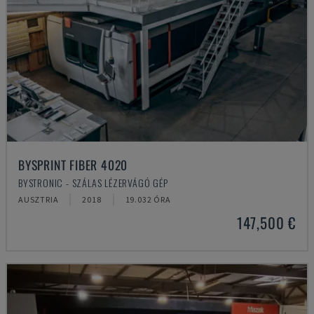
BYSPRINT FIBER 4020
BYSTRONIC - SZÁLAS LÉZERVÁGÓ GÉP
AUSZTRIA
2018
19.032 ÓRA
147,500 €