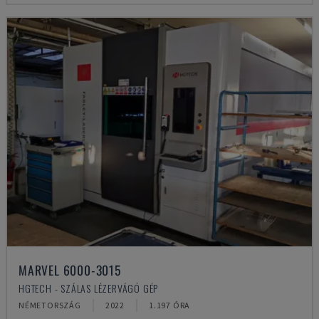
MARVEL 6000-3015
HGTECH - SZÁLAS LÉZERVÁGÓ GÉP
NÉMETORSZÁG
2022
1.197 ÓRA