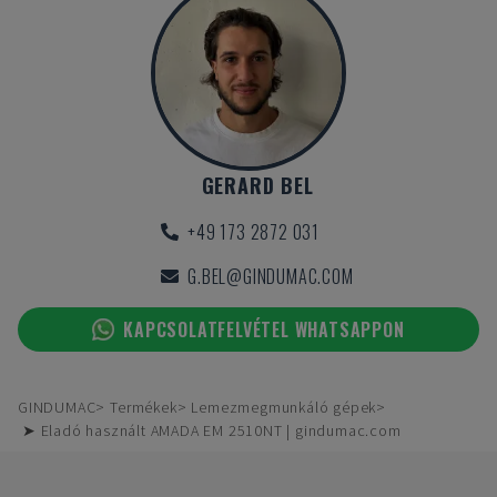
GERARD BEL
+49 173 2872 031
G.BEL@GINDUMAC.COM
KAPCSOLATFELVÉTEL WHATSAPPON
GINDUMAC
Termékek
Lemezmegmunkáló gépek
➤ Eladó használt AMADA EM 2510NT | gindumac.com