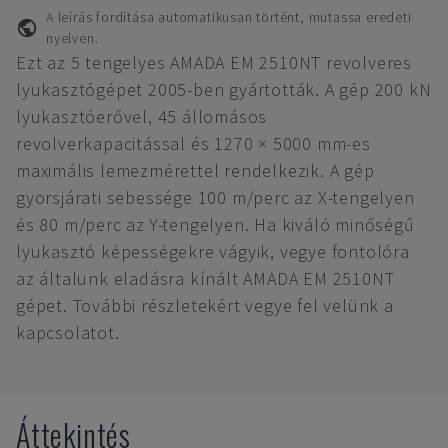
A leírás fordítása automatikusan történt, mutassa eredeti
nyelven.
Ezt az 5 tengelyes AMADA EM 2510NT revolveres
lyukasztógépet 2005-ben gyártották. A gép 200 kN
lyukasztóerővel, 45 állomásos
revolverkapacitással és 1270 × 5000 mm-es
maximális lemezmérettel rendelkezik. A gép
gyorsjárati sebessége 100 m/perc az X-tengelyen
és 80 m/perc az Y-tengelyen. Ha kiváló minőségű
lyukasztó képességekre vágyik, vegye fontolóra
az általunk eladásra kínált AMADA EM 2510NT
gépet. További részletekért vegye fel velünk a
kapcsolatot.
Áttekintés