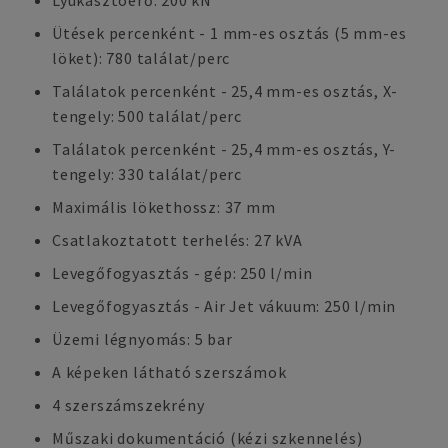
Lyukasztóerő: 200 kN
Ütések percenként - 1 mm-es osztás (5 mm-es
löket): 780 találat/perc
Találatok percenként - 25,4 mm-es osztás, X-
tengely: 500 találat/perc
Találatok percenként - 25,4 mm-es osztás, Y-
tengely: 330 találat/perc
Maximális lökethossz: 37 mm
Csatlakoztatott terhelés: 27 kVA
Levegőfogyasztás - gép: 250 l/min
Levegőfogyasztás - Air Jet vákuum: 250 l/min
Üzemi légnyomás: 5 bar
A képeken látható szerszámok
4 szerszámszekrény
Műszaki dokumentáció (kézi szkennelés)