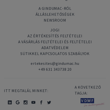
A GINDUMAC-RÓL
ÁLLÁSLEHETŐSÉGEK
NEWSROOM
JOGI
AZ ÉRTÉKESÍTÉS FELTÉTELEI
A VÁSÁRLÁS FELTÉTELEI ÉS FELTÉTELEI
ADATVÉDELEM
SÜTIKKEL KAPCSOLATOS SZABÁLYOK
ertekesites@gindumac.hu
+49 631 343738 20
A KÖVETKEZŐ
ITT MEGTALÁL MINKET:
TAGJA: