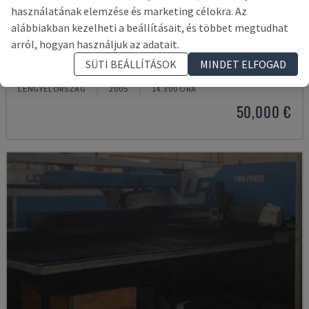
használatának elemzése és marketing célokra. Az
alábbiakban kezelheti a beállításait, és többet megtudhat
arról, hogyan használjuk az adatait.
EM 2510NT
SÜTI BEÁLLÍTÁSOK
MINDET ELFOGAD
AMADA - REVOLVER STANCOLÓGÉP
LENGYELORSZÁG
2005
14.300 ÓRA
50,000 €