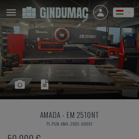
AMADA
-
EM 2510NT
PL-PUN-AMA-2005-00001
50,000 €