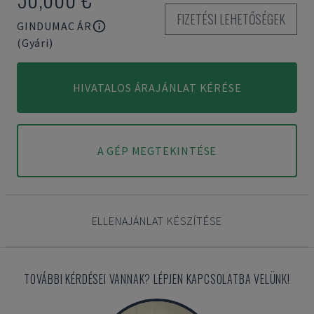
FIZETÉSI LEHETŐSÉGEK
GINDUMAC ÁR
(Gyári)
HIVATALOS ÁRAJÁNLAT KÉRÉSE
A GÉP MEGTEKINTÉSE
ELLENAJÁNLAT KÉSZÍTÉSE
TOVÁBBI KÉRDÉSEI VANNAK? LÉPJEN KAPCSOLATBA VELÜNK!