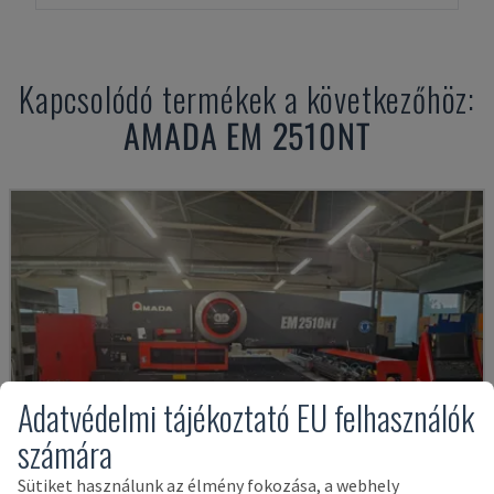
Kapcsolódó termékek a következőhöz:
AMADA
EM 2510NT
Adatvédelmi tájékoztató EU felhasználók
számára
Sütiket használunk az élmény fokozása, a webhely