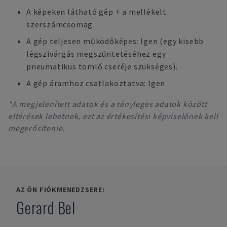
A képeken látható gép + a mellékelt
szerszámcsomag
A gép teljesen működőképes: Igen (egy kisebb
légszivárgás megszüntetéséhez egy
pneumatikus tömlő cseréje szükséges).
A gép áramhoz csatlakoztatva: Igen
*A megjelenített adatok és a tényleges adatok között
eltérések lehetnek, ezt az értékesítési képviselőnek kell
megerősítenie.
AZ ÖN FIÓKMENEDZSERE:
Gerard Bel