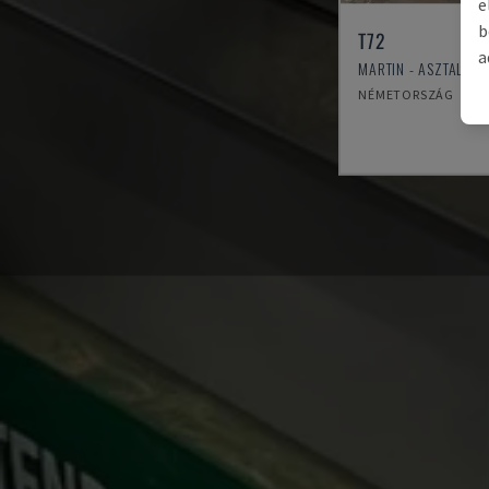
e
b
T72
a
MARTIN - ASZTALI K
NÉMETORSZÁG