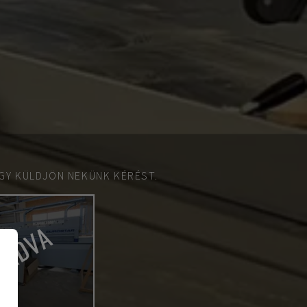
GY KÜLDJÖN NEKÜNK KÉRÉST.
LADVA