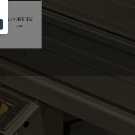
 II
ASZTALI KÖRFŰRÉSZ
ZÁG
2007