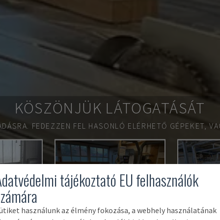
KÖSZÖNJÜK LÁTOGATÁSÁT
ADÁSRA.
FEDEZZEN FEL HASONLÓ ELÉRHETŐ GÉPEKET, VA
ELADVA
E
Adatvédelmi tájékoztató EU felhasználók
számára
ütiket használunk az élmény fokozása, a webhely használatának