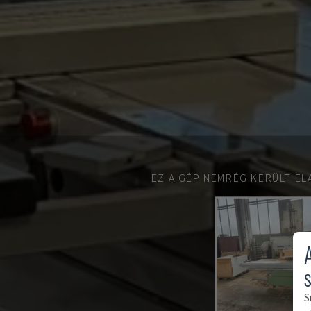
EZ A GÉP NEMRÉG KERÜLT EL
S