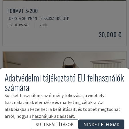
FORMAT 5-200
JONES & SHIPMAN - SÍKKÖSZÖRŰ GÉP
CSEHORSZÁG
2002
30,000 €
Adatvédelmi tájékoztató EU felhasználók
számára
Sütiket használunk az élmény fokozása, a webhely
használatának elemzése és marketing célokra. Az
alábbiakban kezelheti a beállításait, és többet megtudhat
arról, hogyan használjuk az adatait.
SÜTI BEÁLLÍTÁSOK
MINDET ELFOGAD