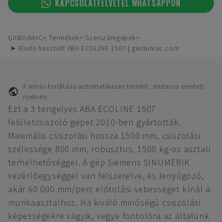
KAPCSOLATFELVÉTEL WHATSAPPON
GINDUMAC
Termékek
Szerszámgépek
➤ Eladó használt ABA ECOLINE 1507 | gindumac.com
A leírás fordítása automatikusan történt, mutassa eredeti
nyelven.
Ezt a 3 tengelyes ABA ECOLINE 1507
felületcsiszoló gépet 2010-ben gyártották.
Maximális csiszolási hossza 1500 mm, csiszolási
szélessége 800 mm, robusztus, 1500 kg-os asztali
terhelhetőséggel. A gép Siemens SINUMERIK
vezérlőegységgel van felszerelve, és lenyűgöző,
akár 60 000 mm/perc előtolási sebességet kínál a
munkaasztalhoz. Ha kiváló minőségű csiszolási
képességekre vágyik, vegye fontolóra az általunk