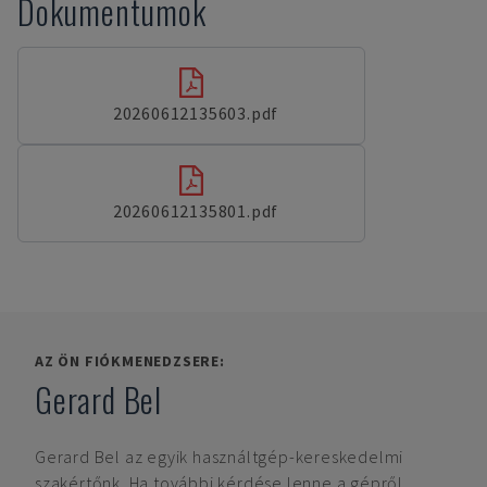
Dokumentumok
20260612135603.pdf
20260612135801.pdf
AZ ÖN FIÓKMENEDZSERE:
Gerard Bel
Gerard Bel
az egyik használtgép-kereskedelmi
szakértőnk. Ha további kérdése lenne a gépről,