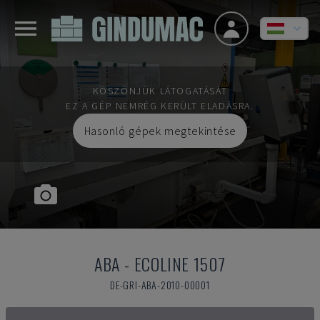
KÖSZÖNJÜK LÁTOGATÁSÁT
EZ A GÉP NEMRÉG KERÜLT ELADÁSRA.
Hasonló gépek megtekintése
ABA
-
ECOLINE 1507
DE-GRI-ABA-2010-00001